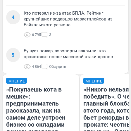
Кто потерял из-за атак БПЛА. Рейтинг
4
крупнейших продавцов маркетплейсов из
Байкальского региона
6 795
3
Бушует пожар, аэропорты закрыли: что
5
происходит после массовой атаки дронов
4 864
Обсудить
МНЕНИЕ
МНЕНИЕ
«Покупаешь кота в
«Никого нельзя
мешке»:
победить». О ч
предприниматель
главный блокба
рассказала, как на
этого года, кот
самом деле устроен
бьет рекорды в
бизнес со складами
прокате: честн