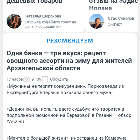
дешевых товаров
отзыв на «Одис
Нолана
Наталья Шорохова
Стас Соколов
Открыла кофейную точку на
Эксперт
деньги соцразвития
РЕКОМЕНДУЕМ
Одна банка — три вкуса: рецепт
овощного ассорти на зиму для жителей
Архангельской области
17 часов
9 139
Обсудить
«Мужчины не терпят конкуренции». Порнозвезда из
Екатеринбурга впервые показала своего мужа
«Девчонки, вы испытываете судьбу»: что творится в
подпольной рюмочной на Березовой в Рязани — обзор
YA62.RU
«Мечтал о большой жизни»: иностранец из Камеруна