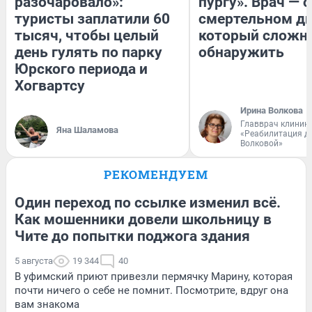
разочаровало»:
пургу». Врач — о
туристы заплатили 60
смертельном ди
тысяч, чтобы целый
который сложн
день гулять по парку
обнаружить
Юрского периода и
Хогвартсу
Ирина Волкова
Главврач клиник
Яна Шаламова
«Реабилитация д
Волковой»
РЕКОМЕНДУЕМ
Один переход по ссылке изменил всё.
Как мошенники довели школьницу в
Чите до попытки поджога здания
5 августа
19 344
40
В уфимский приют привезли пермячку Марину, которая
почти ничего о себе не помнит. Посмотрите, вдруг она
вам знакома