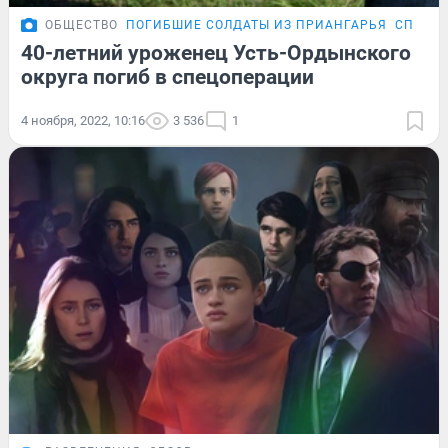
ОБЩЕСТВО
ПОГИБШИЕ СОЛДАТЫ ИЗ ПРИАНГАРЬЯ
СПЕЦОП
40-летний уроженец Усть-Ордынского
округа погиб в спецоперации
4 ноября, 2022, 10:16
3 536
1