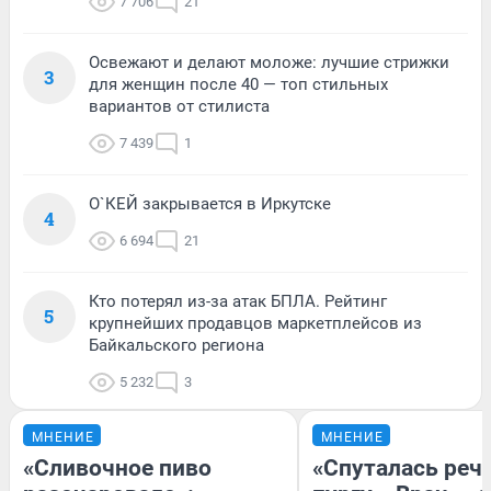
7 706
21
Освежают и делают моложе: лучшие стрижки
3
для женщин после 40 — топ стильных
вариантов от стилиста
7 439
1
О`КЕЙ закрывается в Иркутске
4
6 694
21
Кто потерял из-за атак БПЛА. Рейтинг
5
крупнейших продавцов маркетплейсов из
Байкальского региона
5 232
3
МНЕНИЕ
МНЕНИЕ
«Сливочное пиво
«Спуталась речь