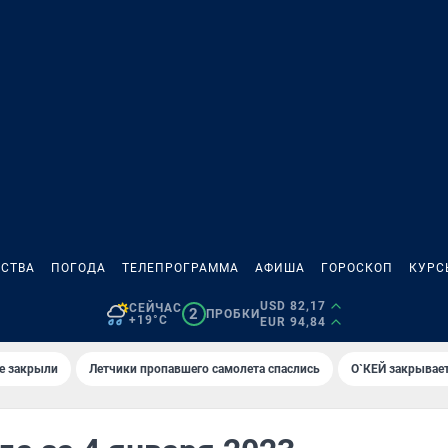
СТВА
ПОГОДА
ТЕЛЕПРОГРАММА
АФИША
ГОРОСКОП
КУРС
USD 82,17
СЕЙЧАС
2
ПРОБКИ
+19°C
EUR 94,84
е закрыли
Летчики пропавшего самолета спаслись
О`КЕЙ закрывает