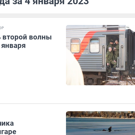
да за 4 января 2023
ОР
ь второй волны
 января
чика
нгаре