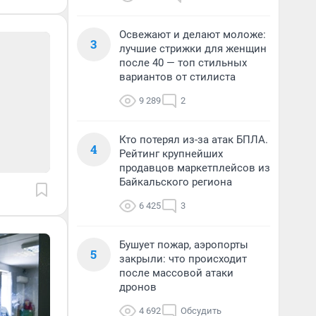
Освежают и делают моложе:
3
лучшие стрижки для женщин
после 40 — топ стильных
вариантов от стилиста
9 289
2
Кто потерял из-за атак БПЛА.
4
Рейтинг крупнейших
продавцов маркетплейсов из
Байкальского региона
6 425
3
Бушует пожар, аэропорты
5
закрыли: что происходит
после массовой атаки
дронов
4 692
Обсудить