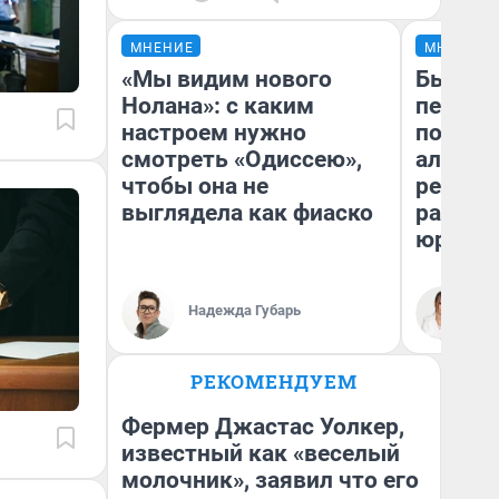
МНЕНИЕ
МНЕНИЕ
«Мы видим нового
Был дол
Нолана»: с каким
пенсия
настроем нужно
повисш
смотреть «Одиссею»,
алимен
чтобы она не
реальн
выглядела как фиаско
разбор
юриста
Надежда Губарь
Ма
РЕКОМЕНДУЕМ
Фермер Джастас Уолкер,
известный как «веселый
молочник», заявил что его