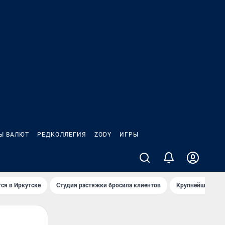
Ы ВАЛЮТ
РЕДКОЛЛЕГИЯ
ZODY
ИГРЫ
ся в Иркутске
Студия растяжки бросила клиентов
Крупнейшие про