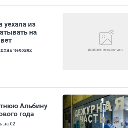
 уехала из
батывать на
ивет
лиона человек
етнюю Альбину
ового года
ь на 02