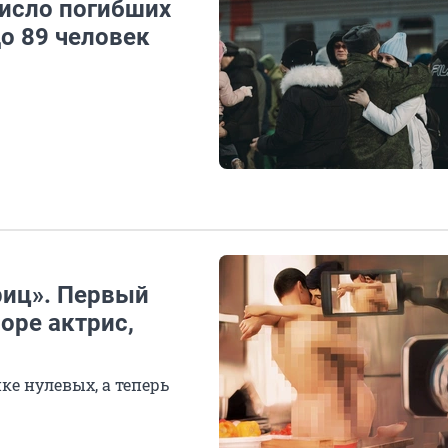
исло погибших
о 89 человек
риц». Первый
оре актрис,
ке нулевых, а теперь