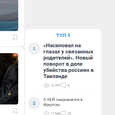
ТОП 5
«Насиловал на
1
глазах у связанных
родителей». Новый
поворот в деле
убийства россиян в
Таиланде
13 747
8
О`КЕЙ закрывается в
2
Иркутске
11 644
25