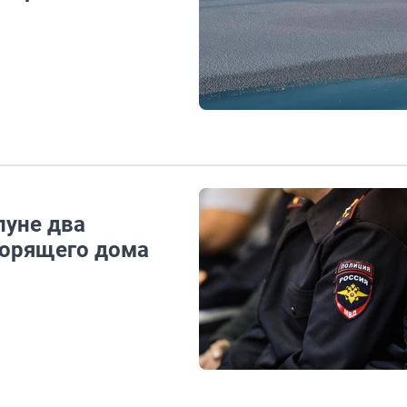
луне два
горящего дома