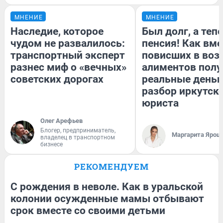
МНЕНИЕ
МНЕНИЕ
Наследие, которое
Был долг, а теп
чудом не развалилось:
пенсия! Как вм
транспортный эксперт
повисших в воз
разнес миф о «вечных»
алиментов полу
советских дорогах
реальные деньг
разбор иркутск
юриста
Олег Арефьев
Блогер, предприниматель,
Маргарита Ярош
владелец в транспортном
бизнесе
РЕКОМЕНДУЕМ
С рождения в неволе. Как в уральской
колонии осужденные мамы отбывают
срок вместе со своими детьми