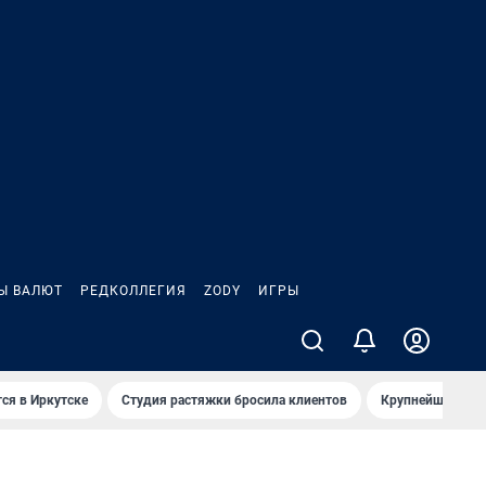
Ы ВАЛЮТ
РЕДКОЛЛЕГИЯ
ZODY
ИГРЫ
ся в Иркутске
Студия растяжки бросила клиентов
Крупнейшие про