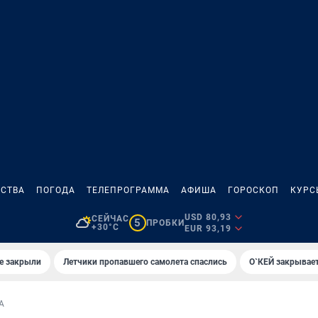
СТВА
ПОГОДА
ТЕЛЕПРОГРАММА
АФИША
ГОРОСКОП
КУРС
USD 80,93
СЕЙЧАС
5
ПРОБКИ
+30°C
EUR 93,19
е закрыли
Летчики пропавшего самолета спаслись
О`КЕЙ закрывает
А