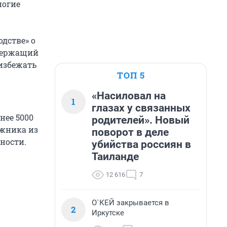
ногие
дстве» о
одержащий
избежать
ТОП 5
«Насиловал на
1
глазах у связанных
нее 5000
родителей». Новый
лжника из
поворот в деле
ности.
убийства россиян в
Таиланде
12 616
7
О`КЕЙ закрывается в
2
Иркутске