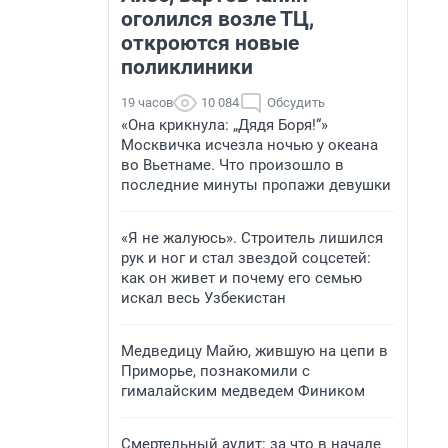
оголился возле ТЦ,
откроются новые
поликлиники
19 часов
10 084
Обсудить
«Она крикнула: „Дядя Боря!“»
Москвичка исчезла ночью у океана
во Вьетнаме. Что произошло в
последние минуты пропажи девушки
«Я не жалуюсь». Строитель лишился
рук и ног и стал звездой соцсетей:
как он живет и почему его семью
искал весь Узбекистан
Медведицу Майю, жившую на цепи в
Приморье, познакомили с
гималайским медведем Фиником
Смертельный аудит: за что в начале