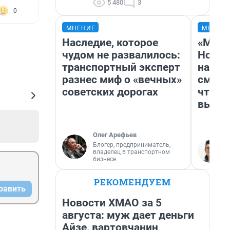
5 480
3
0
МНЕНИЕ
МНЕНИ
Наследие, которое
«Мы в
чудом не развалилось:
Нолан
транспортный эксперт
настр
разнес миф о «вечных»
смотр
советских дорогах
чтобы
выгля
Олег Арефьев
Блогер, предприниматель,
владелец в транспортном
бизнесе
РЕКОМЕНДУЕМ
равить
Новости ХМАО за 5
августа: муж дает деньги
Айзе, вартовчанин