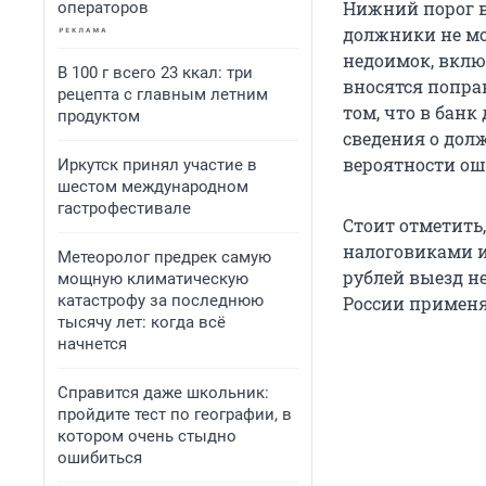
Нижний порог в 
операторов
должники не мо
недоимок, вклю
В 100 г всего 23 ккал: три
вносятся попра
рецепта с главным летним
том, что в бан
продуктом
сведения о дол
вероятности ош
Иркутск принял участие в
шестом международном
гастрофестивале
Стоит отметить,
налоговиками и
Метеоролог предрек самую
рублей выезд н
мощную климатическую
катастрофу за последнюю
России применяе
тысячу лет: когда всё
начнется
Справится даже школьник:
пройдите тест по географии, в
котором очень стыдно
ошибиться