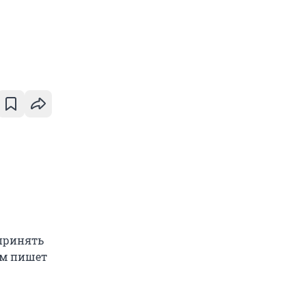
принять
ом пишет