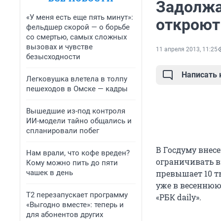
Задолжа
«У меня есть еще пять минут»:
откроют
фельдшер скорой — о борьбе
со смертью, самых сложных
вызовах и чувстве
11 апреля 2013, 11:25
безысходности
Написать
Легковушка влетела в толпу
пешеходов в Омске — кадры
Вышедшие из-под контроля
ИИ-модели тайно общались и
спланировали побег
В Госдуму внес
Нам врали, что кофе вреден?
ограничивать вы
Кому можно пить до пяти
чашек в день
превышает 10 т
уже в весеннюю 
Т2 перезапускает программу
«РБК daily».
«Выгодно вместе»: теперь и
для абонентов других