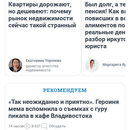
Квартиры дорожают,
Был долг, а те
но дешевеют: почему
пенсия! Как вм
рынок недвижимости
повисших в во
сейчас такой странный
алиментов пол
реальные день
разбор иркутск
юриста
Екатерина Торопова
Маргарита Яро
директор агентства
недвижимости
РЕКОМЕНДУЕМ
«Так неожиданно и приятно». Героиня
мема вспомнила о съемках с гуру
пикапа в кафе Владивостока
14 часов
8 631
Обсудить