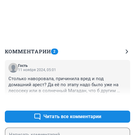
КОММЕНТАРИИ
2
Гость
11 ноября 2024, 05:01
Столько наворовала, причинила вред и под 
домашний арест? Да её по этапу надо было уже на 
лесосеку или в солнечный Магадан, что б другим 
неповадео было. Там кое-каких министров в 
+4
–0
Иркутском Правительстве давно необходимо 
проверить.
Читать все комментарии