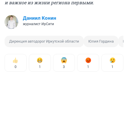
и важное из жизни региона первыми.
Даниил Конин
журналист ИрСити
Дирекция автодорог Иркутской области
Юлия Гордина
Вз
0
1
3
1
1