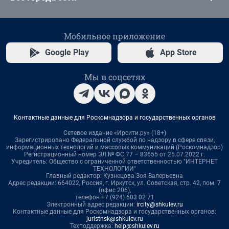
Мобильное приложение
Google Play
App Store
Мы в соцсетях
Контактные данные для Роскомнадзора и государственных органов
Сетевое издание «Ирсити.ру» (18+)
Зарегистрировано Федеральной службой по надзору в сфере связи,
информационных технологий и массовых коммуникаций (Роскомнадзор)
Регистрационный номер ЭЛ № ФС 77 – 83655 от 26.07.2022 г.
Учредитель: Общество с ограниченной ответственностью "ИНТЕРНЕТ
ТЕХНОЛОГИИ"
Главный редактор: Кузнецова Зоя Валерьевна
Адрес редакции: 664022, Россия, г. Иркутск, ул. Советская, стр. 42, пом. 7
(офис 206),
телефон +7 (924) 603 02 71
Электронный адрес редакции:
ircity@shkulev.ru
Контактные данные для Роскомнадзора и государственных органов:
juristnsk@shkulev.ru
Техподдержка:
help@shkulev.ru