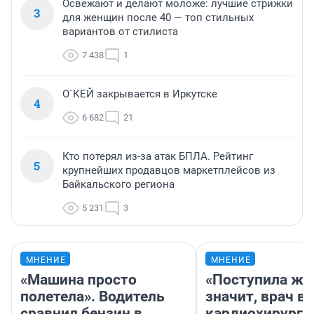
Освежают и делают моложе: лучшие стрижки
3
для женщин после 40 — топ стильных
вариантов от стилиста
7 438
1
О`КЕЙ закрывается в Иркутске
4
6 682
21
Кто потерял из-за атак БПЛА. Рейтинг
5
крупнейших продавцов маркетплейсов из
Байкальского региона
5 231
3
МНЕНИЕ
МНЕНИЕ
«Машина просто
«Поступила жа
полетела». Водитель
значит, врач в
сравнил бензин в
кардиохирург с