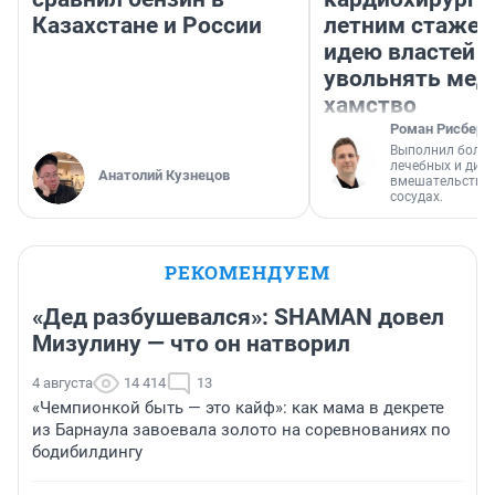
Казахстане и России
летним стажем
идею властей
увольнять мед
хамство
Роман Рисберг
Выполнил более
лечебных и диа
Анатолий Кузнецов
вмешательств н
сосудах.
РЕКОМЕНДУЕМ
«Дед разбушевался»: SHAMAN довел
Мизулину — что он натворил
4 августа
14 414
13
«Чемпионкой быть — это кайф»: как мама в декрете
из Барнаула завоевала золото на соревнованиях по
бодибилдингу