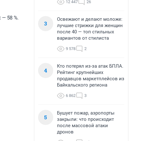
12 447
26
— 58 %.
Освежают и делают моложе:
3
лучшие стрижки для женщин
после 40 — топ стильных
вариантов от стилиста
9 578
2
Кто потерял из-за атак БПЛА.
4
Рейтинг крупнейших
продавцов маркетплейсов из
Байкальского региона
6 862
3
Бушует пожар, аэропорты
5
закрыли: что происходит
после массовой атаки
дронов