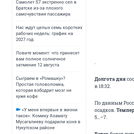
Самолет S7 экстренно сел в
Братске из-за плохого
самочувствия пассажира
Нас ждут целых семь коротких
рабочих недель: график на
2027 год
Ловите момент: что принесет
вам полное солнечное
.
затмение 12 августа
Сыграем в «Ромашку»?
Долгота дня
сос
Простая головоломка,
в 18:32.
которая взбодрит мозг не
хуже кофе
По данным Росси
осадков.
Темпе
«У меня впервые в жизни
такое». Комику Азамату
5…–7.
Мусагалиеву подарили коня в
Нукутском районе
Ветер
будет дут