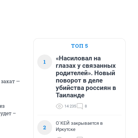
ТОП 5
«Насиловал на
1
глазах у связанных
родителей». Новый
поворот в деле
 закат —
убийства россиян в
Таиланде
ез
14 235
8
удет –
О`КЕЙ закрывается в
2
Иркутске