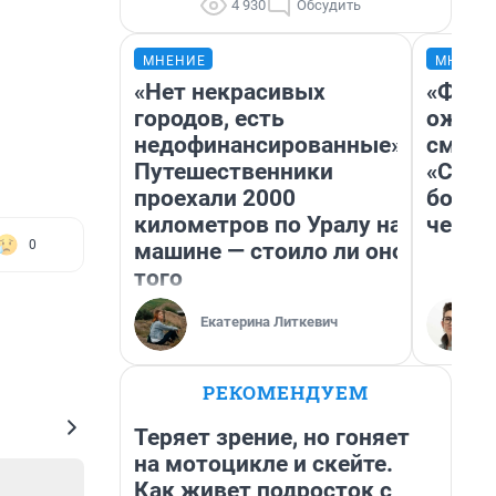
4 930
Обсудить
МНЕНИЕ
МНЕНИ
«Нет некрасивых
«Фина
городов, есть
ожида
недофинансированные».
смотр
Путешественники
«Стар
проехали 2000
больш
километров по Уралу на
честн
0
машине — стоило ли оно
того
Екатерина Литкевич
РЕКОМЕНДУЕМ
Теряет зрение, но гоняет
на мотоцикле и скейте.
Как живет подросток с