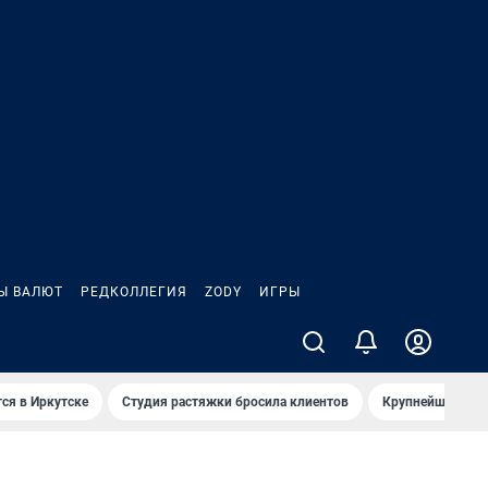
Ы ВАЛЮТ
РЕДКОЛЛЕГИЯ
ZODY
ИГРЫ
ся в Иркутске
Студия растяжки бросила клиентов
Крупнейшие про