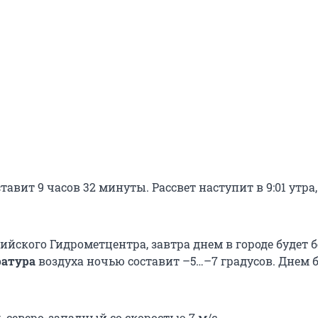
тавит 9 часов 32 минуты. Рассвет наступит в 9:01 утра,
йского Гидрометцентра, завтра днем в городе будет б
ратура
воздуха ночью составит –5…–7 градусов. Днем б
ь северо-западный со скоростью 7 м/с.