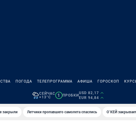
СТВА
ПОГОДА
ТЕЛЕПРОГРАММА
АФИША
ГОРОСКОП
КУРС
USD 82,17
СЕЙЧАС
1
ПРОБКИ
+13°C
EUR 94,84
е закрыли
Летчики пропавшего самолета спаслись
О`КЕЙ закрывает