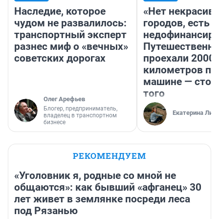
Наследие, которое
«Нет некрасив
чудом не развалилось:
городов, есть
транспортный эксперт
недофинансиро
разнес миф о «вечных»
Путешественн
советских дорогах
проехали 2000
километров по 
машине — стои
того
Олег Арефьев
Блогер, предприниматель,
Екатерина Лит
владелец в транспортном
бизнесе
РЕКОМЕНДУЕМ
«Уголовник я, родные со мной не
общаются»: как бывший «афганец» 30
лет живет в землянке посреди леса
под Рязанью