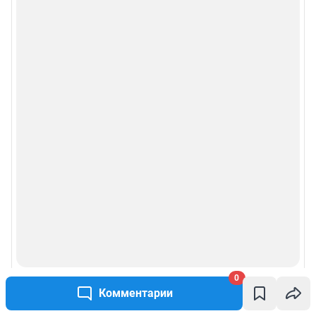
Пользовательское соглашение сервиса «Подписка без баннерной
рекламы»
Политика конфиденциальности и обработки персональных данных и
правила использования сайта
© ООО «Сеть городских порталов»
© ООО «Интернет Технологии»
0
Комментарии