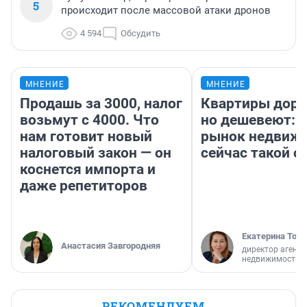
5
происходит после массовой атаки дронов
4 594
Обсудить
МНЕНИЕ
МНЕНИЕ
Продашь за 3000, налог
Квартиры дор
возьмут с 4000. Что
но дешевеют: 
нам готовит новый
рынок недвиж
налоговый закон — он
сейчас такой 
коснется импорта и
даже репетиторов
Екатерина Торо
Анастасия Завгородняя
директор агентс
недвижимости
РЕКОМЕНДУЕМ