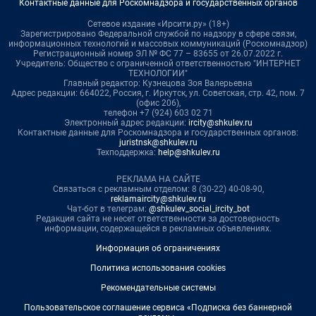
Контактные данные для Роскомнадзора и государственных органов
Сетевое издание «Ирсити.ру» (18+)
Зарегистрировано Федеральной службой по надзору в сфере связи,
информационных технологий и массовых коммуникаций (Роскомнадзор)
Регистрационный номер ЭЛ № ФС 77 – 83655 от 26.07.2022 г.
Учредитель: Общество с ограниченной ответственностью "ИНТЕРНЕТ
ТЕХНОЛОГИИ"
Главный редактор: Кузнецова Зоя Валерьевна
Адрес редакции: 664022, Россия, г. Иркутск, ул. Советская, стр. 42, пом. 7
(офис 206),
телефон +7 (924) 603 02 71
Электронный адрес редакции:
ircity@shkulev.ru
Контактные данные для Роскомнадзора и государственных органов:
juristnsk@shkulev.ru
Техподдержка:
help@shkulev.ru
РЕКЛАМА НА САЙТЕ
Связаться с рекламным отделом: 8 (30-22) 40-08-90,
reklamaircity@shkulev.ru
Чат-бот в телеграм:
@shkulev_social_ircity_bot
Редакция сайта не несет ответственности за достоверность
информации, содержащейся в рекламных объявлениях.
Информация об ограничениях
Политика использования cookies
Рекомендательные системы
Пользовательское соглашение сервиса «Подписка без баннерной