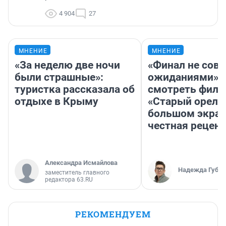
4 904
27
МНЕНИЕ
МНЕНИЕ
«За неделю две ночи
«Финал не совп
были страшные»:
ожиданиями»: 
туристка рассказала об
смотреть фил
отдыхе в Крыму
«Старый орел» 
большом экран
честная рецен
Александра Исмайлова
Надежда Губар
заместитель главного
редактора 63.RU
РЕКОМЕНДУЕМ