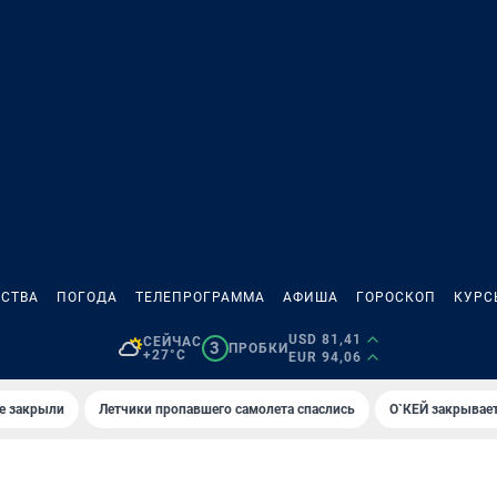
СТВА
ПОГОДА
ТЕЛЕПРОГРАММА
АФИША
ГОРОСКОП
КУРС
USD 81,41
СЕЙЧАС
3
ПРОБКИ
+27°C
EUR 94,06
е закрыли
Летчики пропавшего самолета спаслись
О`КЕЙ закрывает