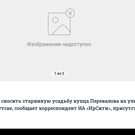
1 из 2
"
 сносить старинную усадьбу купца Перевалова на ул
кутске, сообщает корреспондент ИА «ИрСити», прису