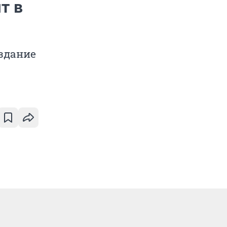
т в
 здание