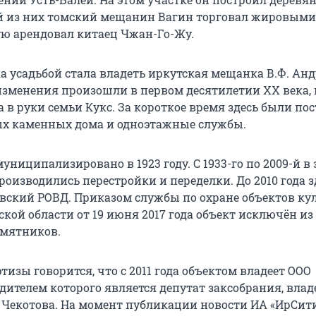
ой из них томский мещанин Вагин торговал жировыми
ую арендовал китаец Чжан-Го-Жу.
а усадьбой стала владеть иркутская мещанка В.Ф. Анд
зменения произошли в первом десятилетии XX века, 
 в руки семьи Кукс. За короткое время здесь были по
ых каменных дома и одноэтажные службы.
ниципализировано в 1923 году. С 1933-го по 2009-й в
оизводились перестройки и переделки. До 2010 года з
вский РОВД. Приказом службы по охране объектов ку
кой области от 19 июня 2017 года объект исключён из
мятников.
ртизы говорится, что с 2011 года объектом владеет ООО
дителем которого является депутат заксобрания, влад
 Чекотова. На момент публикации новости ИА «ИрСити