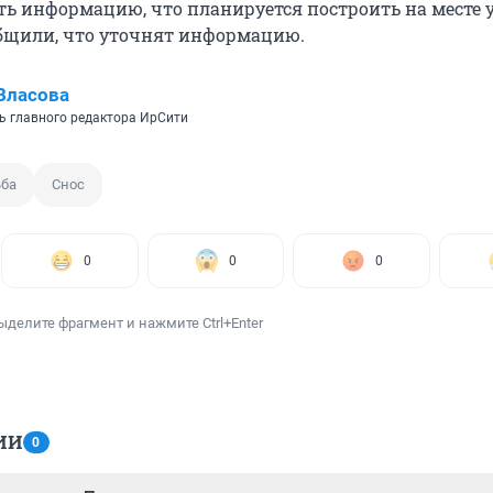
ть информацию, что планируется построить на месте 
общили, что уточнят информацию.
Власова
ь главного редактора ИрСити
ьба
Снос
0
0
0
ыделите фрагмент и нажмите Ctrl+Enter
ИИ
0