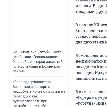
и лавки. В одн
товарами, друг
В начале XX век
Значительные и
усадьба перешла
два двухэтажн
«Мы молились, чтобы никто
Домовладение му
не сбежал». Воспоминания
неоднократно пр
бывшей санитарки закрытой
психбольницы в Боханском
находился Киро
районе
наследия Иркутс
выявленных па
«Рейс задерживается».
Закрытые аэропорты,
В акте госэкспе
неудобные ночевки и сутки на
пересадку: как
«Фортрэм», учре
путешествовать при
«Фортуна» Нина
нестабильном небе