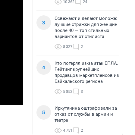
10 362
24
Освежают и делают моложе:
3
лучшие стрижки для женщин
после 40 — топ стильных
вариантов от стилиста
8 327
2
Кто потерял из-за атак БПЛА.
4
Рейтинг крупнейших
продавцов маркетплейсов из
Байкальского региона
5 852
3
Иркутянина оштрафовали за
5
отказ от службы в армии и
театре
4 751
2