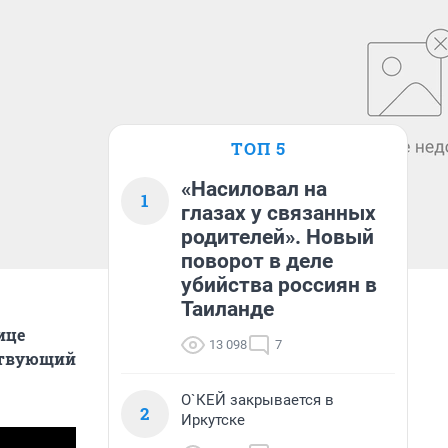
ТОП 5
«Насиловал на
1
глазах у связанных
родителей». Новый
поворот в деле
убийства россиян в
Таиланде
ице
13 098
7
тствующий
О`КЕЙ закрывается в
2
Иркутске