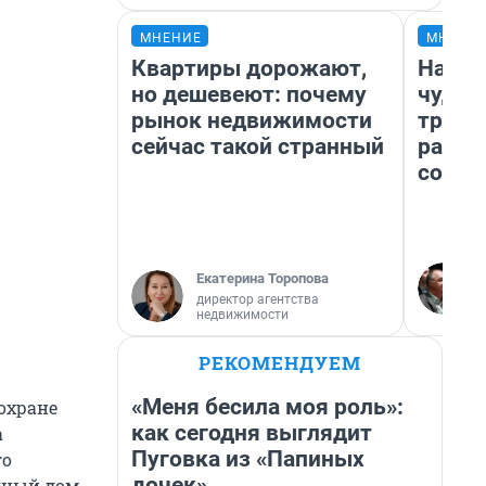
МНЕНИЕ
МНЕНИ
Квартиры дорожают,
Насле
но дешевеют: почему
чудом
рынок недвижимости
транс
сейчас такой странный
разне
совет
Екатерина Торопова
директор агентства
недвижимости
РЕКОМЕНДУЕМ
«Меня бесила моя роль»:
охране
как сегодня выглядит
а
Пуговка из «Папиных
го
дочек»
янный дом