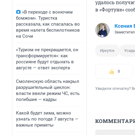
удалось получи
в «Фортуне» со
«В переходе с вонючим
бомжом». Туристка
рассказала, как спасалась во
Ксения 
время налета беспилотников
Заместител
на Сочи
«Туризм не прекращается, он
Иркутск
Усад
трансформируется»: как
россияне будут отдыхать в
августе — ответ эксперта
0
Смоленскую область накрыл
разрушительный циклон:
Увидели опечатку? В
власти ввели режим ЧС, есть
погибшие — кадры
Какой будет зима, можно
узнать по погоде 7 августа —
КОММЕНТАР
важные приметы