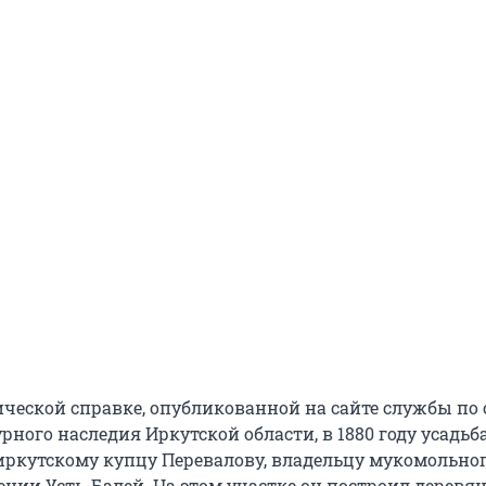
ической справке, опубликованной на сайте службы по 
рного наследия Иркутской области, в 1880 году усадьб
ркутскому купцу Перевалову, владельцу мукомольно
лении Усть-Балей. На этом участке он построил дерев