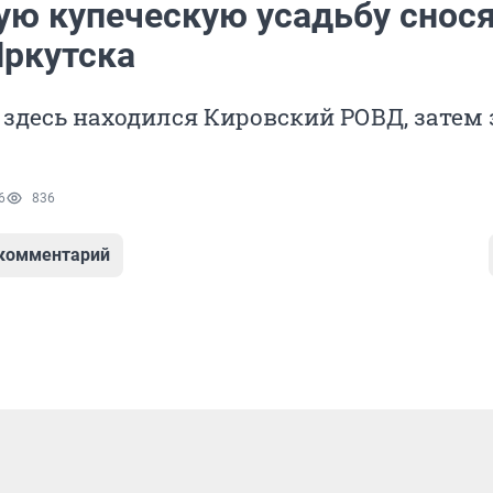
ую купеческую усадьбу снося
Иркутска
а здесь находился Кировский РОВД, затем
6
836
 комментарий