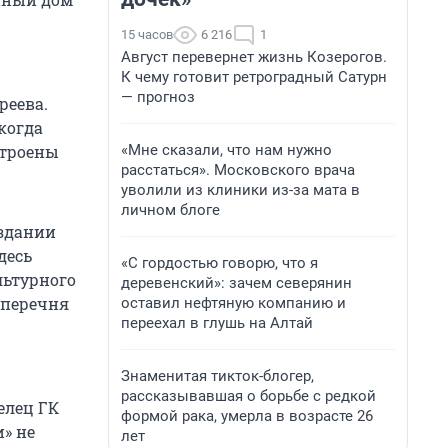
15 часов
6 216
1
Август перевернет жизнь Козерогов.
К чему готовит ретроградный Сатурн
— прогноз
реева.
когда
«Мне сказали, что нам нужно
строены
расстаться». Московского врача
уволили из клиники из-за мата в
личном блоге
 здании
десь
«С гордостью говорю, что я
льтурного
деревенский»: зачем северянин
 перечня
оставил нефтяную компанию и
переехал в глушь на Алтай
Знаменитая тикток-блогер,
рассказывавшая о борьбе с редкой
елец ГК
формой рака, умерла в возрасте 26
» не
лет