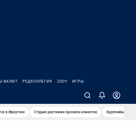
Ы ВАЛЮТ
РЕДКОЛЛЕГИЯ
ZODY
ИГРЫ
ся в Иркутске
Студия растяжки бросила клиентов
Крупнейшие про