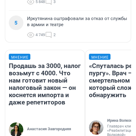
5 848
3
Иркутянина оштрафовали за отказ от службы
5
в армии и театре
4 749
2
МНЕНИЕ
МНЕНИЕ
Продашь за 3000, налог
«Спуталась реч
возьмут с 4000. Что
пургу». Врач — 
нам готовит новый
смертельном д
налоговый закон — он
который слож
коснется импорта и
обнаружить
даже репетиторов
Ирина Волкова
Главврач клини
Анастасия Завгородняя
«Реабилитация 
Волковой»