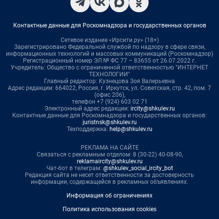
Контактные данные для Роскомнадзора и государственных органов
Сетевое издание «Ирсити.ру» (18+)
Зарегистрировано Федеральной службой по надзору в сфере связи,
информационных технологий и массовых коммуникаций (Роскомнадзор)
Регистрационный номер ЭЛ № ФС 77 – 83655 от 26.07.2022 г.
Учредитель: Общество с ограниченной ответственностью "ИНТЕРНЕТ
ТЕХНОЛОГИИ"
Главный редактор: Кузнецова Зоя Валерьевна
Адрес редакции: 664022, Россия, г. Иркутск, ул. Советская, стр. 42, пом. 7
(офис 206),
телефон +7 (924) 603 02 71
Электронный адрес редакции:
ircity@shkulev.ru
Контактные данные для Роскомнадзора и государственных органов:
juristnsk@shkulev.ru
Техподдержка:
help@shkulev.ru
РЕКЛАМА НА САЙТЕ
Связаться с рекламным отделом: 8 (30-22) 40-08-90,
reklamaircity@shkulev.ru
Чат-бот в телеграм:
@shkulev_social_ircity_bot
Редакция сайта не несет ответственности за достоверность
информации, содержащейся в рекламных объявлениях.
Информация об ограничениях
Политика использования cookies