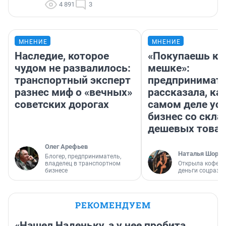
4 891
3
МНЕНИЕ
МНЕНИЕ
Наследие, которое
«Покупаешь ко
чудом не развалилось:
мешке»:
транспортный эксперт
предпринимат
разнес миф о «вечных»
рассказала, как
советских дорогах
самом деле ус
бизнес со скл
дешевых това
Олег Арефьев
Наталья Шорох
Блогер, предприниматель,
владелец в транспортном
Открыла кофейн
бизнесе
деньги соцразв
РЕКОМЕНДУЕМ
«Нашел Наденьку, а у нее пробита