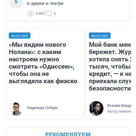
5
в армии и театре
4 887
3
МНЕНИЕ
МНЕНИЕ
«Мы видим нового
Мой банк меня
Нолана»: с каким
бережет. Журн
настроем нужно
хотела снять 2
смотреть «Одиссею»,
тысяч, чтобы п
чтобы она не
кредит, — к не
выглядела как фиаско
приехала служ
безопасности
Ксения Владим
Надежда Губарь
Автор мнения
РЕКОМЕНДУЕМ