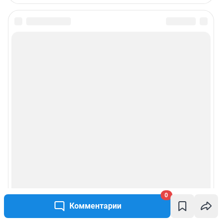
информации, содержащейся в рекламных объявлениях.
Информация об ограничениях
Политика использования cookies
Рекомендательные системы
Пользовательское соглашение сервиса «Подписка без баннерной
рекламы»
Политика конфиденциальности и обработки персональных данных и
правила использования сайта
© ООО «Сеть городских порталов»
© ООО «Интернет Технологии»
0
Комментарии