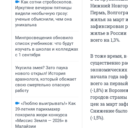
Как сотни стробоскопов.
Нижний Новгород
Иркутяне вечером пятницы
Пермь, Волгогр
видели необычную грозу:
жилья за март и
ученые объяснили, чем она
уникальна
зафиксирован ро
жилье в России 
Минпросвещения обновило
всего на 1,3%.
список учебников: что будут
изучать в школах и колледжах
с 1 сентября
В тоже время, 
существенно ра
Укусила змея? Зато паука
экономических 
нового открыл! История
начала года зафи
арахнолога, который обожает
всего за первый
свою смертельно опасную
(-1,8%) и Ворон
работу
городов страны
«Люблю выигрывать!» Как
цен за март зафи
39-летняя парикмахер
Снижение было н
покорила жюри конкурса
(-1,5%).
«Миссис Земля — 2026» в
Малайзии