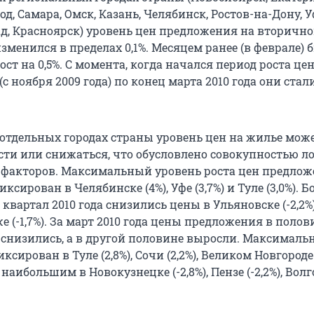
, Самара, Омск, Казань, Челябинск, Ростов-на-Дону, У
ад, Красноярск) уровень цен предложения на вторичн
зменился в пределах 0,1%. Месяцем ранее (в феврале) 
ст на 0,5%. С момента, когда начался период роста цен
(с ноября 2009 года) по конец марта 2010 года они ста
в отдельных городах страны уровень цен на жилье мож
сти или снижаться, что обусловлено совокупностью 
факторов. Максимальный уровень роста цен предлож
ксирован в Челябинске (4%), Уфе (3,7%) и Туле (3,0%). 
 квартал 2010 года снизились цены в Ульяновске (-2,2%)
еже (-1,7%). За март 2010 года цены предложения в полов
 снизились, а в другой половине выросли. Максималь
ксирован в Туле (2,8%), Сочи (2,2%), Великом Новгороде 
аибольшим в Новокузнецке (-2,8%), Пензе (-2,2%), Волг