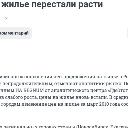
 жилье перестали расти
151
 комментарий
изисного» повышения цен предложения на жилье в Р
е непродолжительным, отмечают аналитики рынка. П
нным ИА REGNUM от аналитического центра «ГдеЭтот
ев слабого роста, цены на жилье вновь встали. В средн
городам изменение цен на жилье за март 2010 года со
х региональных городах страны (Новосибирск, Екатер