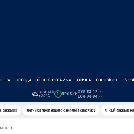
СТВА
ПОГОДА
ТЕЛЕПРОГРАММА
АФИША
ГОРОСКОП
КУРС
USD 82,17
СЕЙЧАС
1
ПРОБКИ
+20°C
EUR 94,84
е закрыли
Летчики пропавшего самолета спаслись
О`КЕЙ закрывает
МОСТЬ