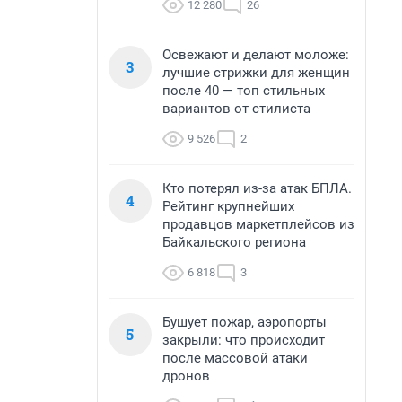
12 280
26
Освежают и делают моложе:
3
лучшие стрижки для женщин
после 40 — топ стильных
вариантов от стилиста
9 526
2
Кто потерял из-за атак БПЛА.
4
Рейтинг крупнейших
продавцов маркетплейсов из
Байкальского региона
6 818
3
Бушует пожар, аэропорты
5
закрыли: что происходит
после массовой атаки
дронов