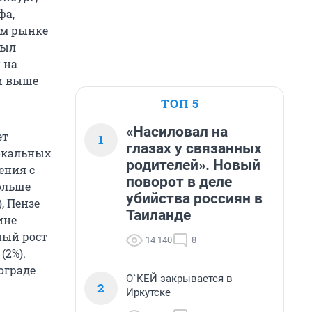
фа,
ом рынке
был
 на
ли выше
ТОП 5
«Насиловал на
ет
1
глазах у связанных
локальных
родителей». Новый
ения с
поворот в деле
Больше
убийства россиян в
, Пензе
Таиланде
ине
ный рост
14 140
8
(2%).
ограде
О`КЕЙ закрывается в
2
Иркутске