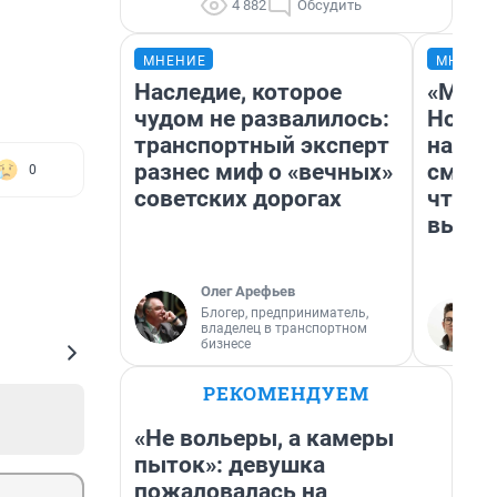
4 882
Обсудить
МНЕНИЕ
МНЕНИ
Наследие, которое
«Мы в
чудом не развалилось:
Нолан
транспортный эксперт
настр
разнес миф о «вечных»
смотр
0
советских дорогах
чтобы
выгля
Олег Арефьев
Блогер, предприниматель,
владелец в транспортном
бизнесе
РЕКОМЕНДУЕМ
«Не вольеры, а камеры
пыток»: девушка
пожаловалась на