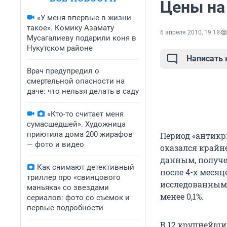
Цены на
«У меня впервые в жизни
такое». Комику Азамату
6 апреля 2010, 19:18
Мусагалиеву подарили коня в
Нукутском районе
Написать
Врач предупредил о
смертельной опасности на
даче: что нельзя делать в саду
«Кто-то считает меня
сумасшедшей». Художница
приютила дома 200 жирафов
Период «антикр
— фото и видео
оказался крайн
данным, получе
Как снимают детективный
после 4-х месяц
триллер про «свинцового
исследованным 
маньяка» со звездами
менее 0,1%.
сериалов: фото со съемок и
первые подробности
В 12 крупнейши