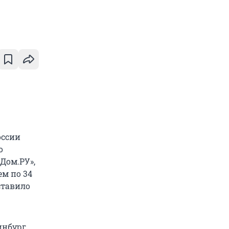
оссии
о
Дом.РУ»,
ем по 34
ставило
инбург,