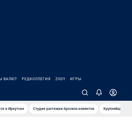
Ы ВАЛЮТ
РЕДКОЛЛЕГИЯ
ZODY
ИГРЫ
ся в Иркутске
Студия растяжки бросила клиентов
Крупнейшие про