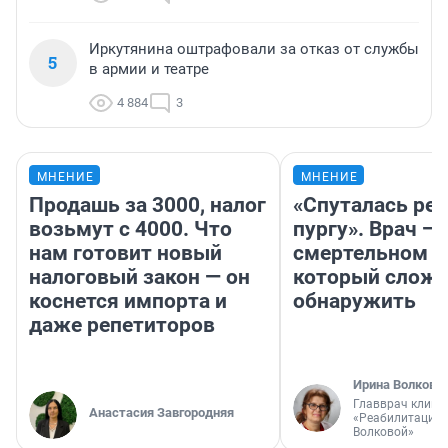
Иркутянина оштрафовали за отказ от службы
5
в армии и театре
4 884
3
МНЕНИЕ
МНЕНИЕ
Продашь за 3000, налог
«Спуталась реч
возьмут с 4000. Что
пургу». Врач — 
нам готовит новый
смертельном д
налоговый закон — он
который слож
коснется импорта и
обнаружить
даже репетиторов
Ирина Волкова
Главврач клини
Анастасия Завгородняя
«Реабилитация 
Волковой»