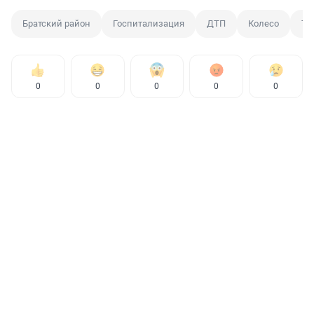
Братский район
Госпитализация
ДТП
Колесо
Тр
0
0
0
0
0