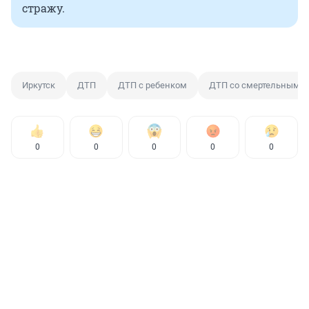
стражу.
Иркутск
ДТП
ДТП с ребенком
ДТП со смертельным и
0
0
0
0
0