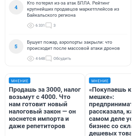
Кто потерял из-за атак БПЛА. Рейтинг
4
крупнейших продавцов маркетплейсов из
Байкальского региона
6 331
3
Бушует пожар, аэропорты закрыли: что
5
происходит после массовой атаки дронов
4 648
Обсудить
МНЕНИЕ
МНЕНИЕ
Продашь за 3000, налог
«Покупаешь ко
возьмут с 4000. Что
мешке»:
нам готовит новый
предпринимат
налоговый закон — он
рассказала, как
коснется импорта и
самом деле ус
даже репетиторов
бизнес со скл
дешевых това