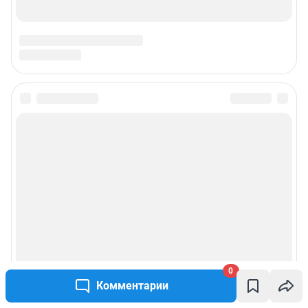
Техподдержка:
help@shkulev.ru
РЕКЛАМА НА САЙТЕ
Связаться с рекламным отделом: 8 (30-22) 40-08-90,
reklamaircity@shkulev.ru
Чат-бот в телеграм:
@shkulev_social_ircity_bot
Редакция сайта не несет ответственности за достоверность
информации, содержащейся в рекламных объявлениях.
Информация об ограничениях
Политика использования cookies
Рекомендательные системы
Пользовательское соглашение сервиса «Подписка без баннерной
рекламы»
Политика конфиденциальности и обработки персональных данных и
правила использования сайта
0
Комментарии
© ООО «Сеть городских порталов»