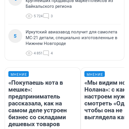
крупнейших продавцов маркетплейсов из
Байкальского региона
5 724
3
Иркутский авиазавод получит для самолета
5
МС-21 детали, специально изготовленные в
Нижнем Новгороде
4 851
4
МНЕНИЕ
МНЕНИЕ
«Покупаешь кота в
«Мы видим нов
мешке»:
Нолана»: с как
предприниматель
настроем нужн
рассказала, как на
смотреть «Оди
самом деле устроен
чтобы она не
бизнес со складами
выглядела как
дешевых товаров