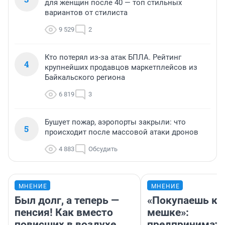
для женщин после 40 — топ стильных
вариантов от стилиста
9 529
2
Кто потерял из-за атак БПЛА. Рейтинг
4
крупнейших продавцов маркетплейсов из
Байкальского региона
6 819
3
Бушует пожар, аэропорты закрыли: что
5
происходит после массовой атаки дронов
4 883
Обсудить
МНЕНИЕ
МНЕНИЕ
Был долг, а теперь —
«Покупаешь ко
пенсия! Как вместо
мешке»:
повисших в воздухе
предпринимат