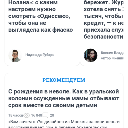
Нолана»: с каким
бережет. Журн
настроем нужно
хотела снять 2
смотреть «Одиссею»,
тысяч, чтобы п
чтобы она не
кредит, — к не
выглядела как фиаско
приехала служ
безопасности
Ксения Владим
Надежда Губарь
Автор мнения
РЕКОМЕНДУЕМ
С рождения в неволе. Как в уральской
колонии осужденные мамы отбывают
срок вместе со своими детьми
18 часов
16 848
28
«Вам зачем он?»: дизайнер из Москвы за свои деньги
восстанавливает дом в деревне Архангельской