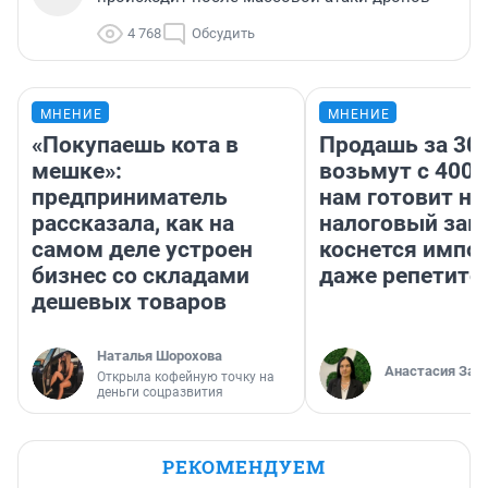
4 768
Обсудить
МНЕНИЕ
МНЕНИЕ
«Покупаешь кота в
Продашь за 300
мешке»:
возьмут с 4000
предприниматель
нам готовит н
рассказала, как на
налоговый зако
самом деле устроен
коснется импор
бизнес со складами
даже репетито
дешевых товаров
Наталья Шорохова
Анастасия Зав
Открыла кофейную точку на
деньги соцразвития
РЕКОМЕНДУЕМ