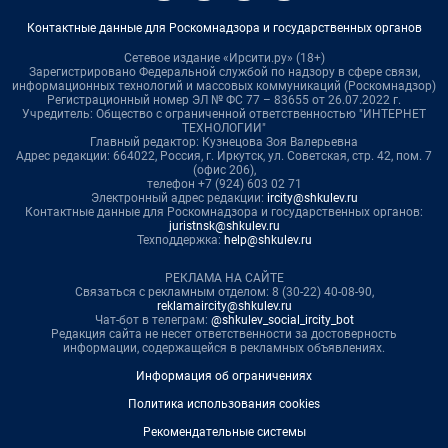
Контактные данные для Роскомнадзора и государственных органов
Сетевое издание «Ирсити.ру» (18+)
Зарегистрировано Федеральной службой по надзору в сфере связи,
информационных технологий и массовых коммуникаций (Роскомнадзор)
Регистрационный номер ЭЛ № ФС 77 – 83655 от 26.07.2022 г.
Учредитель: Общество с ограниченной ответственностью "ИНТЕРНЕТ
ТЕХНОЛОГИИ"
Главный редактор: Кузнецова Зоя Валерьевна
Адрес редакции: 664022, Россия, г. Иркутск, ул. Советская, стр. 42, пом. 7
(офис 206),
телефон +7 (924) 603 02 71
Электронный адрес редакции:
ircity@shkulev.ru
Контактные данные для Роскомнадзора и государственных органов:
juristnsk@shkulev.ru
Техподдержка:
help@shkulev.ru
РЕКЛАМА НА САЙТЕ
Связаться с рекламным отделом: 8 (30-22) 40-08-90,
reklamaircity@shkulev.ru
Чат-бот в телеграм:
@shkulev_social_ircity_bot
Редакция сайта не несет ответственности за достоверность
информации, содержащейся в рекламных объявлениях.
Информация об ограничениях
Политика использования cookies
Рекомендательные системы