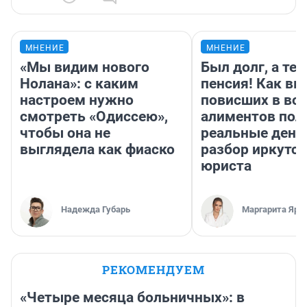
МНЕНИЕ
МНЕНИЕ
«Мы видим нового
Был долг, а те
Нолана»: с каким
пенсия! Как вм
настроем нужно
повисших в во
смотреть «Одиссею»,
алиментов пол
чтобы она не
реальные день
выглядела как фиаско
разбор иркутск
юриста
Надежда Губарь
Маргарита Яро
РЕКОМЕНДУЕМ
«Четыре месяца больничных»: в