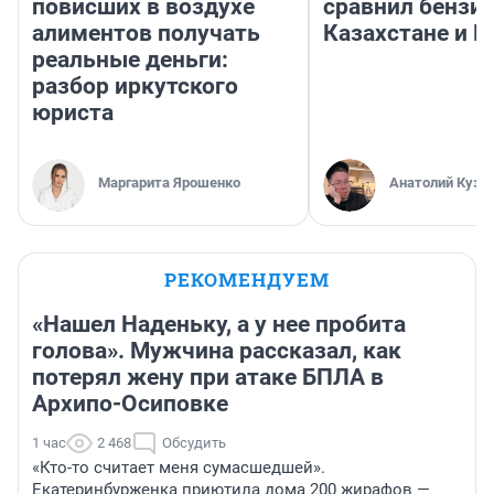
повисших в воздухе
сравнил бензин
алиментов получать
Казахстане и Р
реальные деньги:
разбор иркутского
юриста
Маргарита Ярошенко
Анатолий Кузн
РЕКОМЕНДУЕМ
«Нашел Наденьку, а у нее пробита
голова». Мужчина рассказал, как
потерял жену при атаке БПЛА в
Архипо-Осиповке
1 час
2 468
Обсудить
«Кто-то считает меня сумасшедшей».
Екатеринбурженка приютила дома 200 жирафов —