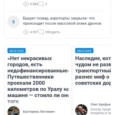
6 884
3
Бушует пожар, аэропорты закрыли: что
5
происходит после массовой атаки дронов
4 957
Обсудить
МНЕНИЕ
МНЕНИЕ
«Нет некрасивых
Наследие, кото
городов, есть
чудом не разва
недофинансированные».
транспортный 
Путешественники
разнес миф о 
проехали 2000
советских доро
километров по Уралу на
машине — стоило ли оно
того
Олег Арефьев
Блогер, предпри
Екатерина Литкевич
владелец в тра