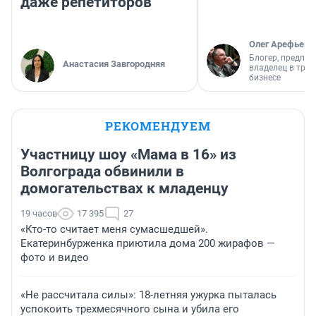
даже репетиторов
Олег Арефьев
Блогер, предпри
Анастасия Завгородняя
владелец в тра
бизнесе
РЕКОМЕНДУЕМ
Участницу шоу «Мама в 16» из
Волгограда обвинили в
домогательствах к младенцу
19 часов
17 395
27
«Кто-то считает меня сумасшедшей».
Екатеринбурженка приютила дома 200 жирафов —
фото и видео
«Не рассчитала силы»: 18-летняя ужурка пыталась
успокоить трехмесячного сына и убила его