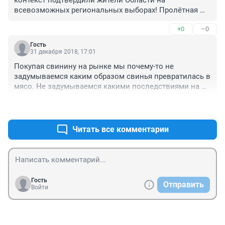
контекст подтвердили жители Области на 
всевозможных региональных выборах! Пролётная 
партия и её кандидаты!)))
+0
–0
Гость
31 декабря 2018, 17:01
Покупая свинину на рынке мы почему-то не 
задумываемся каким образом свинья превратилась в 
мясо. Не задумываемся какими последствиями на 
психику детей могут повлиять компьютерные игры 
+0
–0
стрелялки и прочие ГТА а также современные 
сериалы с кучами трупов. Забой животных и птицы в 
деревнях обыденное дело.Никто не гоняется за своей 
Читать все комментарии
свиньей по лесу.Да и внук уже не малыш.
Гость
Отправить
Войти