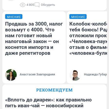
4 805
Обсудить
МНЕНИЕ
МНЕНИЕ
Продашь за 3000, налог
Колобок-колобо
возьмут с 4000. Что
тебя боюсь! Рад
нам готовит новый
отложили прок
налоговый закон — он
«Человека-паук
коснется импорта и
отзыв о фильме
даже репетиторов
«человека-булк
Анастасия Завгородняя
Надежда Губарь
РЕКОМЕНДУЕМ
«Вплоть до диареи»: как правильно
пить иван-чай — новосибирский