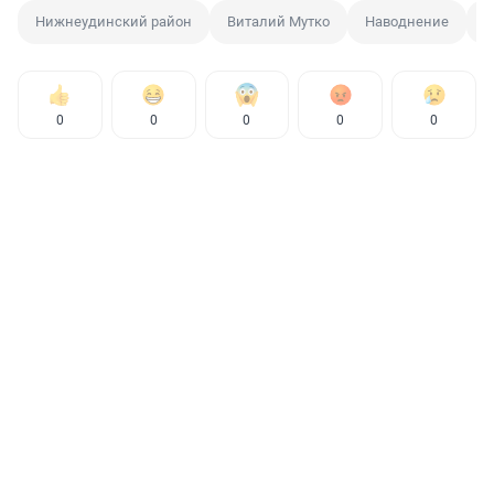
Нижнеудинский район
Виталий Мутко
Наводнение
Н
0
0
0
0
0