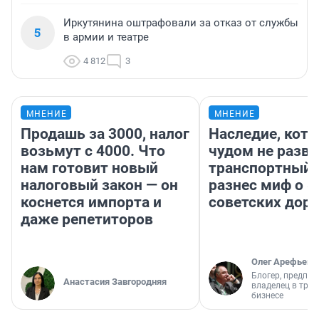
Иркутянина оштрафовали за отказ от службы
5
в армии и театре
4 812
3
МНЕНИЕ
МНЕНИЕ
Продашь за 3000, налог
Наследие, кото
возьмут с 4000. Что
чудом не разва
нам готовит новый
транспортный 
налоговый закон — он
разнес миф о 
коснется импорта и
советских доро
даже репетиторов
Олег Арефьев
Блогер, предпри
Анастасия Завгородняя
владелец в тра
бизнесе