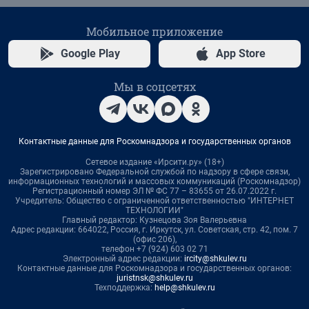
Мобильное приложение
Google Play
App Store
Мы в соцсетях
Контактные данные для Роскомнадзора и государственных органов
Сетевое издание «Ирсити.ру» (18+)
Зарегистрировано Федеральной службой по надзору в сфере связи,
информационных технологий и массовых коммуникаций (Роскомнадзор)
Регистрационный номер ЭЛ № ФС 77 – 83655 от 26.07.2022 г.
Учредитель: Общество с ограниченной ответственностью "ИНТЕРНЕТ
ТЕХНОЛОГИИ"
Главный редактор: Кузнецова Зоя Валерьевна
Адрес редакции: 664022, Россия, г. Иркутск, ул. Советская, стр. 42, пом. 7
(офис 206),
телефон +7 (924) 603 02 71
Электронный адрес редакции:
ircity@shkulev.ru
Контактные данные для Роскомнадзора и государственных органов:
juristnsk@shkulev.ru
Техподдержка:
help@shkulev.ru