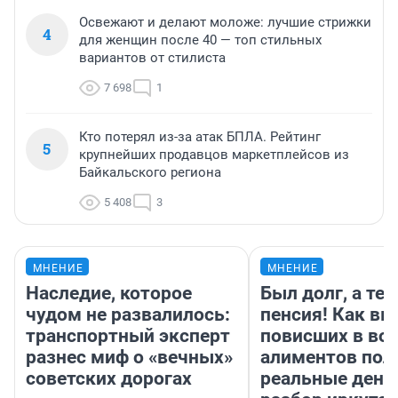
Освежают и делают моложе: лучшие стрижки
4
для женщин после 40 — топ стильных
вариантов от стилиста
7 698
1
Кто потерял из-за атак БПЛА. Рейтинг
5
крупнейших продавцов маркетплейсов из
Байкальского региона
5 408
3
МНЕНИЕ
МНЕНИЕ
Наследие, которое
Был долг, а те
чудом не развалилось:
пенсия! Как вм
транспортный эксперт
повисших в во
разнес миф о «вечных»
алиментов пол
советских дорогах
реальные день