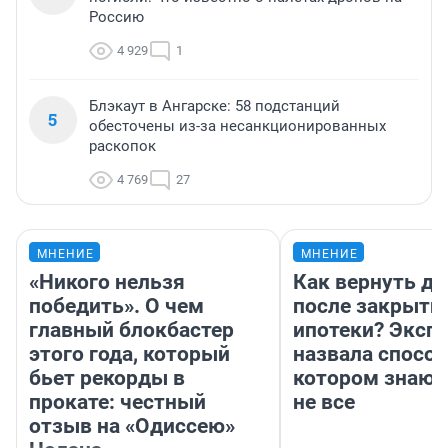
Россию
4 929
1
Блэкаут в Ангарске: 58 подстанций
5
обесточены из-за несанкционированных
раскопок
4 769
27
МНЕНИЕ
МНЕНИЕ
«Никого нельзя
Как вернуть де
победить». О чем
после закрыти
главный блокбастер
ипотеки? Эксп
этого года, который
назвала способ
бьет рекорды в
котором знают
прокате: честный
не все
отзыв на «Одиссею»