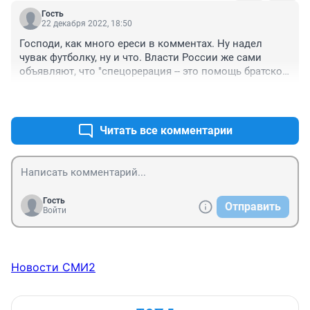
Гость
22 декабря 2022, 18:50
Господи, как много ереси в комментах. Ну надел 
чувак футболку, ну и что. Власти России же сами 
объявляют, что "спецорерация -- это помощь братской 
Украине" и даже Путин вчера заявил, что до сих пор 
+0
–2
относится к народу Украины как к братскому. Нет, 
блин. У нас теперь Украина -- лютейший враг. Вы в 
себе, люди?
Читать все комментарии
Гость
Отправить
Войти
Новости СМИ2