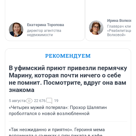
Ирина Волкова
Екатерина Торопова
Главврач клини
директор агентства
«Реабилитация 
недвижимости
Волковой»
РЕКОМЕНДУЕМ
В уфимский приют привезли пермячку
Марину, которая почти ничего о себе
не помнит. Посмотрите, вдруг она вам
знакома
5 августа
22 676
19
«Четырех мужей потеряла»: Прохор Шаляпин
проболтался о новой возлюбленной
«Так неожиданно и приятно». Героиня мема
вспомнила о съемках с гуру пикапа в кафе