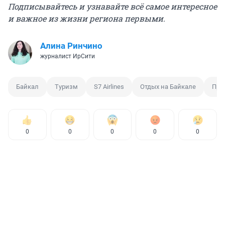
Подписывайтесь и узнавайте всё самое интересное
и важное из жизни региона первыми.
Алина Ринчино
журналист ИрСити
Байкал
Туризм
S7 Airlines
Отдых на Байкале
Пра
0
0
0
0
0