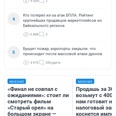
9 559
2
Кто потерял из-за атак БПЛА. Рейтинг
4
крупнейших продавцов маркетплейсов из
Байкальского региона
6 848
3
Бушует пожар, аэропорты закрыли: что
5
происходит после массовой атаки дронов
4 910
Обсудить
МНЕНИЕ
МНЕНИЕ
«Финал не совпал с
Продашь за 300
ожиданиями»: стоит ли
возьмут с 4000
смотреть фильм
нам готовит н
«Старый орел» на
налоговый зако
большом экране —
коснется импор