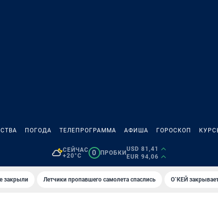
СТВА
ПОГОДА
ТЕЛЕПРОГРАММА
АФИША
ГОРОСКОП
КУРС
USD 81,41
СЕЙЧАС
0
ПРОБКИ
+20°C
EUR 94,06
е закрыли
Летчики пропавшего самолета спаслись
О`КЕЙ закрывает