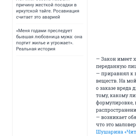
причину жесткой посадки в
иркутской тайге. Росавиация
считает это аварией
«Меня годами преследует
бывшая любовница мужа: она
портит жилье и угрожает».
Реальная история
— Закон имеет 
переданную лиц
— приравнял к 
веществ. На мой
о заказе вреда 
тому, какому ли
формулировке, 
распространени
— возникает об
что это малове
Шушарина «Чит