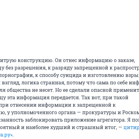
хитрую конструкцию. Он отнес информацию о заказе,
у без разрешения, к разряду запрещенной к распрос
порнографии, к способу суицида и изготовлению взр
 взгляд, логика странная, потому что сама по себе и
для общества не несет. Но ее сделали опасной примени
цу эта информация передается. Так вот, при такой
при отнесении информации к запрещенной к
ю, у уполномоченного органа — прокуратуры и Роско
язанность заблокировать приложение агрегатора. Я п
роятный и наиболее худший и страшный итог, —
цитир
а.ру»
.