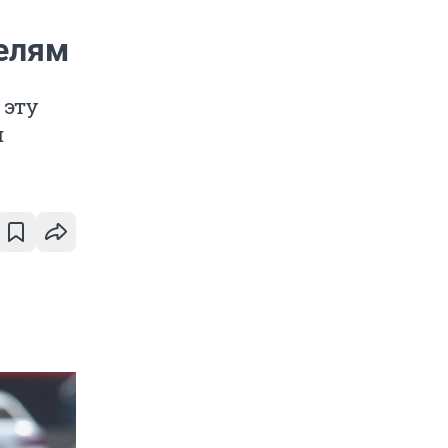
телям
 эту
и