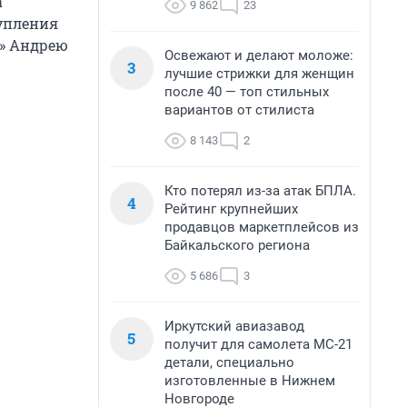
а
9 862
23
тупления
у» Андрею
Освежают и делают моложе:
3
лучшие стрижки для женщин
после 40 — топ стильных
вариантов от стилиста
8 143
2
Кто потерял из-за атак БПЛА.
4
Рейтинг крупнейших
продавцов маркетплейсов из
Байкальского региона
5 686
3
Иркутский авиазавод
5
получит для самолета МС-21
детали, специально
изготовленные в Нижнем
Новгороде