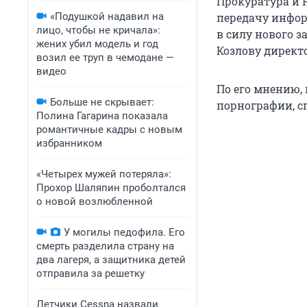
Прокуратура и 
«Подушкой надавил на
передачу инфор
лицо, чтобы не кричала»:
в силу нового з
жених убил модель и год
Козлову директ
возил ее труп в чемодане —
видео
По его мнению,
Больше не скрывает:
порнографии, с
Полина Гагарина показала
романтичные кадры с новым
избранником
«Четырех мужей потеряла»:
Прохор Шаляпин проболтался
о новой возлюбленной
У могилы педофила. Его
смерть разделила страну на
два лагеря, а защитника детей
отправила за решетку
Летчики Cessna назвали