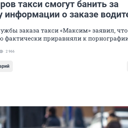
ров такси смогут банить за
у информации о заказе води
ужбы заказа такси «Максим» заявил, что
 фактически приравняли к порнографи
2 966
арий