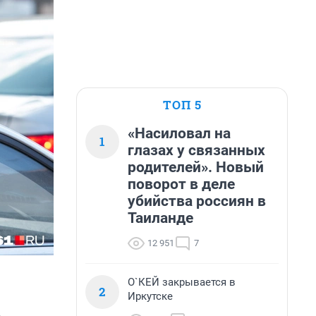
ТОП 5
«Насиловал на
1
глазах у связанных
родителей». Новый
поворот в деле
убийства россиян в
Таиланде
12 951
7
О`КЕЙ закрывается в
2
Иркутске