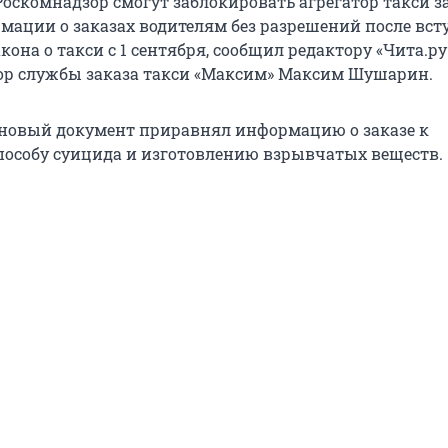
Роскомнадзор смогут заблокировать агрегатор такси з
мации о заказах водителям без разрешений после вс
акона о такси с 1 сентября, сообщил редактору «Чита.р
ор службы заказа такси «Максим» Максим Шушарин.
 новый документ приравнял информацию о заказе к
пособу суицида и изготовлению взрывчатых веществ.