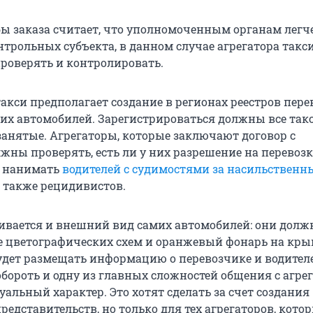
ы заказа считает, что уполномоченным органам легч
трольных субъекта, в данном случае агрегатора такси
проверять и контролировать.
акси предполагает создание в регионах реестров пере
мих автомобилей. Зарегистрироваться должны все такс
занятые. Агрегаторы, которые заключают договор с
жны проверять, есть ли у них разрешение на перевозк
о нанимать
водителей с судимостями за насильственн
 а также рецидивистов.
ривается и внешний вид самих автомобилей: они дол
 цветографических схем и оранжевый фонарь на кры
удет размещать информацию о перевозчике и водителе
обороть и одну из главных сложностей общения с агре
уальный характер. Это хотят сделать за счет создания
едставительств, но только для тех агрегаторов, кото