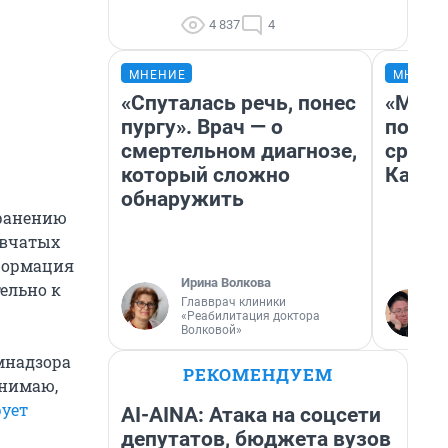
4 837
4
МНЕНИЕ
МНЕНИ
«Спуталась речь, понес
«Маши
пургу». Врач — о
полет
смертельном диагнозе,
сравн
который сложно
Казах
обнаружить
транению
ывчатых
нформация
Ирина Волкова
тельно к
Главврач клиники
«Реабилитация доктора
Волковой»
мнадзора
РЕКОМЕНДУЕМ
онимаю,
ует
AI-AINA: Атака на соцсети
депутатов, бюджета вузов