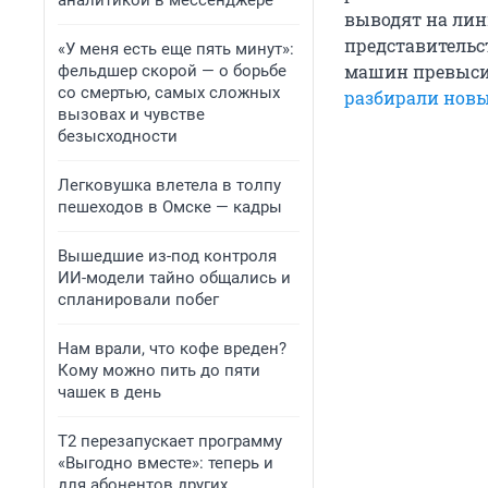
аналитикой в мессенджере
выводят на лини
представительст
«У меня есть еще пять минут»:
машин превысил
фельдшер скорой — о борьбе
со смертью, самых сложных
разбирали новы
вызовах и чувстве
безысходности
Легковушка влетела в толпу
пешеходов в Омске — кадры
Вышедшие из-под контроля
ИИ-модели тайно общались и
спланировали побег
Нам врали, что кофе вреден?
Кому можно пить до пяти
чашек в день
Т2 перезапускает программу
«Выгодно вместе»: теперь и
для абонентов других