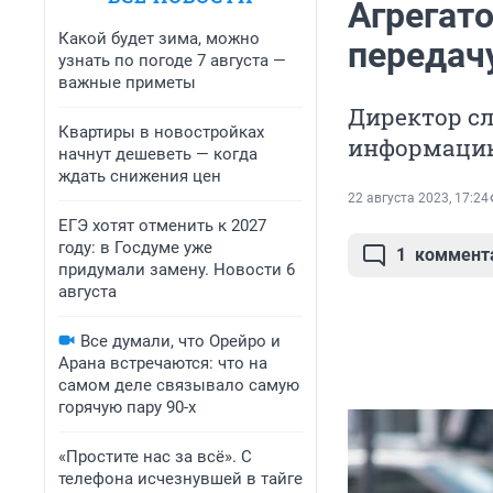
Агрегато
Какой будет зима, можно
передач
узнать по погоде 7 августа —
важные приметы
Директор сл
Квартиры в новостройках
информацию
начнут дешеветь — когда
ждать снижения цен
22 августа 2023, 17:24
ЕГЭ хотят отменить к 2027
году: в Госдуме уже
1
коммент
придумали замену. Новости 6
августа
Все думали, что Орейро и
Арана встречаются: что на
самом деле связывало самую
горячую пару 90-х
«Простите нас за всё». С
телефона исчезнувшей в тайге