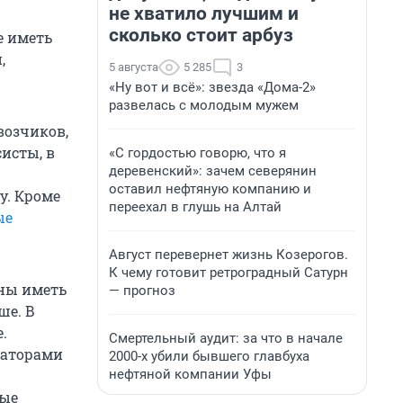
не хватило лучшим и
сколько стоит арбуз
е иметь
,
5 августа
5 285
3
«Ну вот и всё»: звезда «Дома-2»
развелась с молодым мужем
возчиков,
исты, в
«С гордостью говорю, что я
деревенский»: зачем северянин
оставил нефтяную компанию и
у. Кроме
переехал в глушь на Алтай
ые
Август перевернет жизнь Козерогов.
К чему готовит ретроградный Сатурн
жны иметь
— прогноз
ше. В
.
Смертельный аудит: за что в начале
гаторами
2000-х убили бывшего главбуха
нефтяной компании Уфы
рые