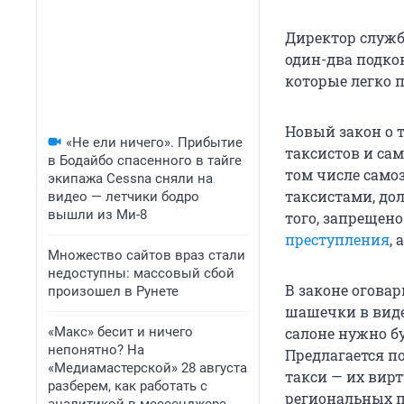
Директор служб
один-два подкон
которые легко 
Новый закон о т
«Не ели ничего». Прибытие
таксистов и са
в Бодайбо спасенного в тайге
том числе само
экипажа Cessna сняли на
таксистами, дол
видео — летчики бодро
вышли из Ми-8
того, запрещен
преступления
,
Множество сайтов враз стали
недоступны: массовый сбой
В законе огова
произошел в Рунете
шашечки в виде
«Макс» бесит и ничего
салоне нужно б
непонятно? На
Предлагается п
«Медиамастерской» 28 августа
такси — их вирт
разберем, как работать с
региональных пр