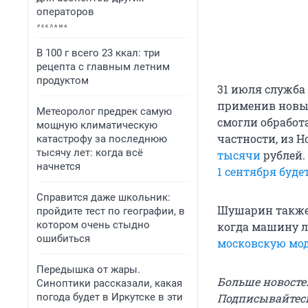
операторов
В 100 г всего 23 ккал: три
рецепта с главным летним
продуктом
31 июля служба
применив новые
Метеоролог предрек самую
смогли обработа
мощную климатическую
частности, из Н
катастрофу за последнюю
тысячу лет: когда всё
тысячи
рублей.
начнется
1 сентября буде
Справится даже школьник:
Шушарин также 
пройдите тест по географии, в
котором очень стыдно
когда машину л
ошибиться
московскую мод
Передышка от жары.
Больше новосте
Синоптики рассказали, какая
погода будет в Иркутске в эти
Подписывайтесь