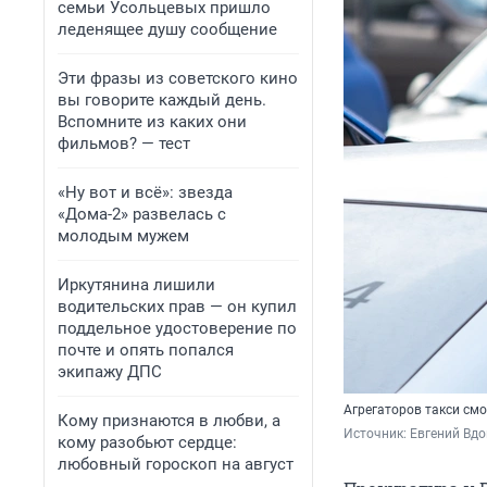
семьи Усольцевых пришло
леденящее душу сообщение
Эти фразы из советского кино
вы говорите каждый день.
Вспомните из каких они
фильмов? — тест
«Ну вот и всё»: звезда
«Дома-2» развелась с
молодым мужем
Иркутянина лишили
водительских прав — он купил
поддельное удостоверение по
почте и опять попался
экипажу ДПС
Агрегаторов такси см
Кому признаются в любви, а
Источник: 
Евгений Вдо
кому разобьют сердце:
любовный гороскоп на август