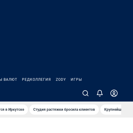
Ы ВАЛЮТ
РЕДКОЛЛЕГИЯ
ZODY
ИГРЫ
ся в Иркутске
Студия растяжки бросила клиентов
Крупнейшие про