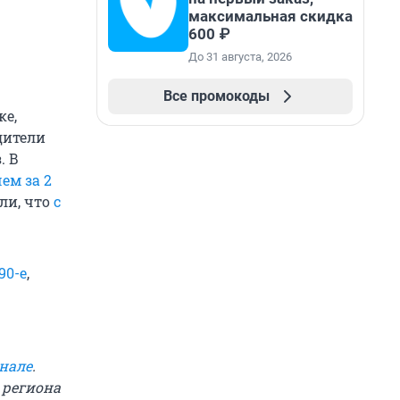
максимальная скидка
600 ₽
До 31 августа, 2026
Все промокоды
ке,
дители
. В
ем за 2
ли, что
с
90-е
,
нале
.
 региона