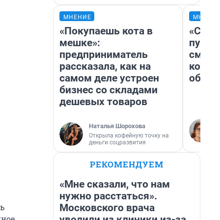
МНЕНИЕ
МНЕНИ
«Покупаешь кота в
«Спут
мешке»:
пургу»
предприниматель
смерт
рассказала, как на
котор
самом деле устроен
обнар
бизнес со складами
дешевых товаров
Наталья Шорохова
Открыла кофейную точку на
деньги соцразвития
РЕКОМЕНДУЕМ
«Мне сказали, что нам
нужно расстаться».
Московского врача
ть
уволили из клиники из-за
нное