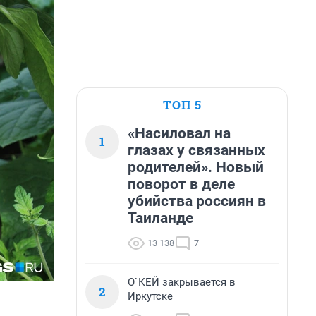
ТОП 5
«Насиловал на
1
глазах у связанных
родителей». Новый
поворот в деле
убийства россиян в
Таиланде
13 138
7
О`КЕЙ закрывается в
2
Иркутске