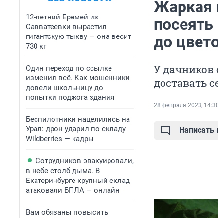
Жаркая 
12-летний Еремей из
посеять 
Савватеевки вырастил
гигантскую тыкву — она весит
до цвет
730 кг
У дачников 
Один переход по ссылке
изменил всё. Как мошенники
доставать с
довели школьницу до
попытки поджога здания
28 февраля 2023, 14:3
Беспилотники нацелились на
Урал: дрон ударил по складу
Написать
Wildberries — кадры
Сотрудников эвакуировали,
в небе столб дыма. В
Екатеринбурге крупный склад
атаковали БПЛА — онлайн
Вам обязаны повысить