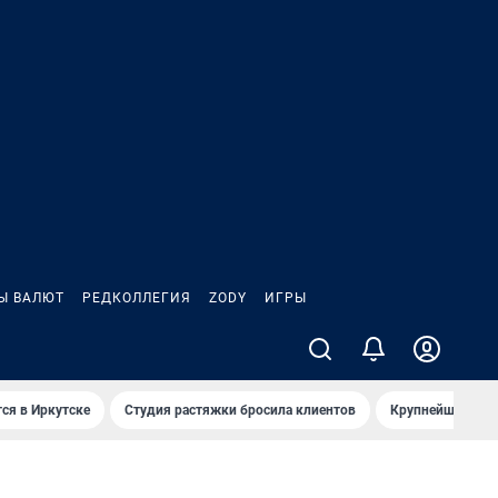
Ы ВАЛЮТ
РЕДКОЛЛЕГИЯ
ZODY
ИГРЫ
ся в Иркутске
Студия растяжки бросила клиентов
Крупнейшие про