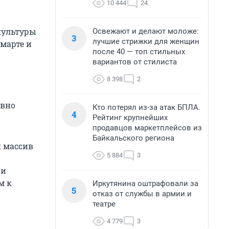
10 444
24
культуры
Освежают и делают моложе:
3
лучшие стрижки для женщин
 марте и
после 40 — топ стильных
вариантов от стилиста
8 398
2
ивно
Кто потерял из-за атак БПЛА.
4
Рейтинг крупнейших
продавцов маркетплейсов из
Байкальского региона
й массив
5 884
3
 и
м к
Иркутянина оштрафовали за
5
отказ от службы в армии и
театре
4 779
3