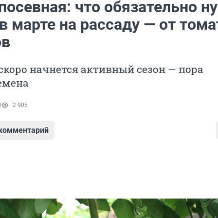
посевная: что обязательно н
в марте на рассаду — от тома
ов
скоро начнется активный сезон — пора
емена
0
2 905
 комментарий