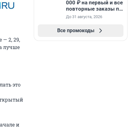
000 ₽ на первый и все
повторные заказы по
промокоду НАБЕРИ
До 31 августа, 2026
Все промокоды
— 2, 29,
рта лучше
лать это
 открытый
начале и