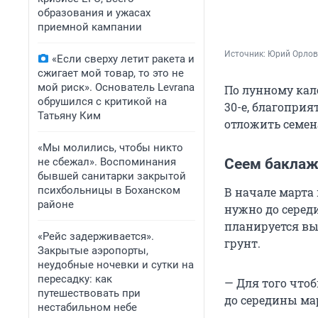
образования и ужасах
приемной кампании
Источник: 
Юрий Орлов
«Если сверху летит ракета и
сжигает мой товар, то это не
мой риск». Основатель Levrana
По лунному кал
обрушился с критикой на
30-е, благоприятны
Татьяну Ким
отложить семена
«Мы молились, чтобы никто
не сбежал». Воспоминания
Сеем баклаж
бывшей санитарки закрытой
психбольницы в Боханском
В начале марта
районе
нужно до середи
планируется вы
«Рейс задерживается».
грунт.
Закрытые аэропорты,
неудобные ночевки и сутки на
пересадку: как
— Для того чтоб
путешествовать при
до середины ма
нестабильном небе