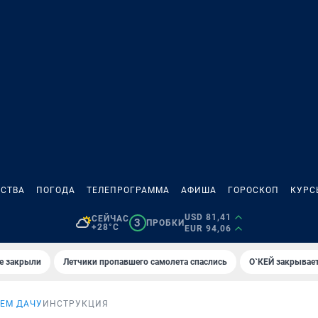
СТВА
ПОГОДА
ТЕЛЕПРОГРАММА
АФИША
ГОРОСКОП
КУРС
USD 81,41
СЕЙЧАС
3
ПРОБКИ
+28°C
EUR 94,06
е закрыли
Летчики пропавшего самолета спаслись
О`КЕЙ закрывает
ЕМ ДАЧУ
ИНСТРУКЦИЯ