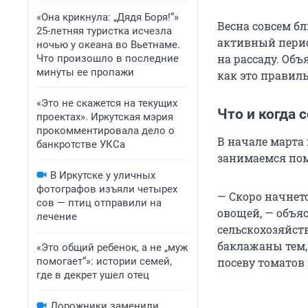
«Она крикнула: „Дядя Боря!“»
Весна совсем бл
25-летняя туристка исчезла
активный перио
ночью у океана во Вьетнаме.
на рассаду. Объ
Что произошло в последние
минуты ее пропажи
как это правиль
«Это не скажется на текущих
Что и когда 
проектах». Иркутская мэрия
прокомментировала дело о
В начале марта
банкротстве УКСа
занимаемся по
В Иркутске у уличных
фотографов изъяли четырех
— Скоро начнет
сов — птиц отправили на
овощей, — объя
лечение
сельскохозяйст
баклажаны тем, 
«Это общий ребенок, а не „муж
помогает“»: истории семей,
посеву томатов 
где в декрет ушел отец
Дорожники заменили