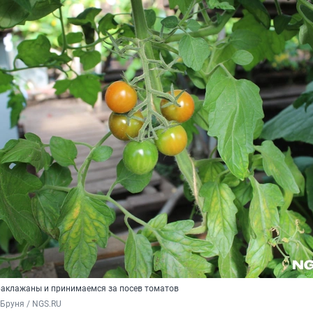
аклажаны и принимаемся за посев томатов
Бруня / NGS.RU