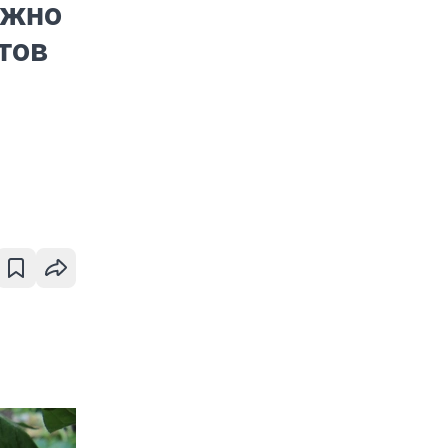
ужно
тов