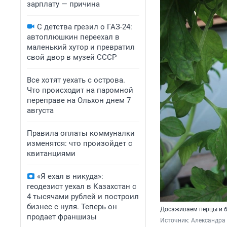
зарплату — причина
С детства грезил о ГАЗ-24:
автоплюшкин переехал в
маленький хутор и превратил
свой двор в музей СССР
Все хотят уехать с острова.
Что происходит на паромной
переправе на Ольхон днем 7
августа
Правила оплаты коммуналки
изменятся: что произойдет с
квитанциями
«Я ехал в никуда»:
геодезист уехал в Казахстан с
4 тысячами рублей и построил
бизнес с нуля. Теперь он
Досаживаем перцы и б
продает франшизы
Источник: 
Александра 