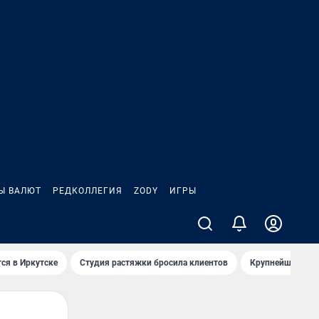
Ы ВАЛЮТ
РЕДКОЛЛЕГИЯ
ZODY
ИГРЫ
ся в Иркутске
Студия растяжки бросила клиентов
Крупнейшие про