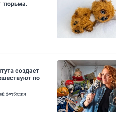
т тюрьма.
итута создает
ешествуют по
ей футболки