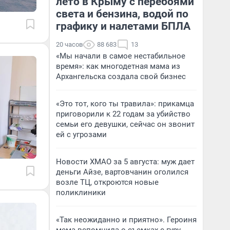
лето в Крыму с перебоями
света и бензина, водой по
графику и налетами БПЛА
20 часов
88 683
13
«Мы начали в самое нестабильное
время»: как многодетная мама из
Архангельска создала свой бизнес
«Это тот, кого ты травила»: прикамца
приговорили к 22 годам за убийство
семьи его девушки, сейчас он звонит
ей с угрозами
Новости ХМАО за 5 августа: муж дает
деньги Айзе, вартовчанин оголился
возле ТЦ, откроются новые
поликлиники
«Так неожиданно и приятно». Героиня