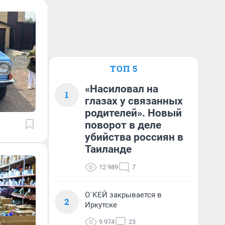
ТОП 5
«Насиловал на
1
глазах у связанных
родителей». Новый
поворот в деле
убийства россиян в
Таиланде
12 989
7
О`КЕЙ закрывается в
2
Иркутске
9 974
23