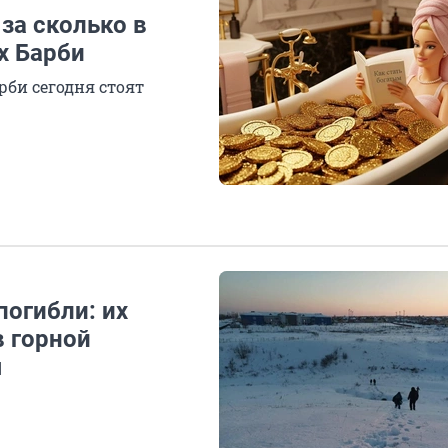
за сколько в
х Барби
рби сегодня стоят
погибли: их
в горной
я