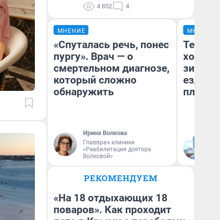
4 852
4
МНЕНИЕ
МНЕНИЕ
«Спуталась речь, понес
Тепло 
пургу». Врач — о
холодн
смертельном диагнозе,
зимой.
который сложно
ездит н
обнаружить
плюсы 
Ирина Волкова
Главврач клиники
Д
«Реабилитация доктора
Волковой»
РЕКОМЕНДУЕМ
«На 18 отдыхающих 18
поваров». Как проходит