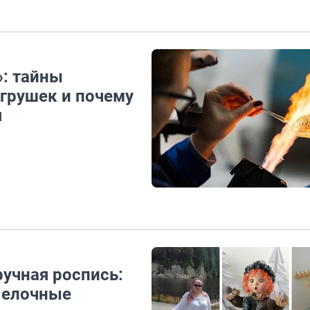
»: тайны
грушек и почему
я
учная роспись:
 елочные