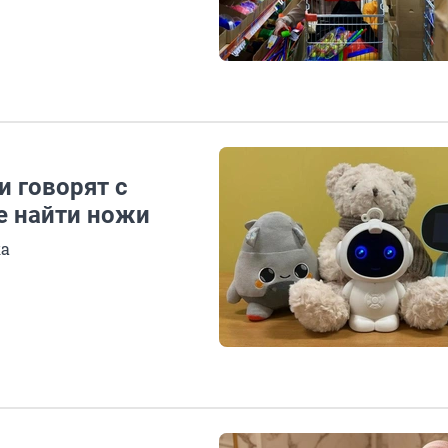
и говорят с
де найти ножи
ка