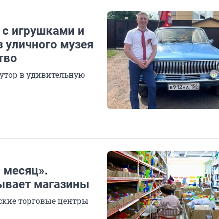
 с игрушками и
з уличного музея
тво
утор в удивительную
 месяц».
ывает магазины
тские торговые центры