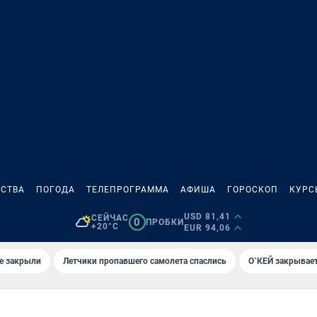
СТВА
ПОГОДА
ТЕЛЕПРОГРАММА
АФИША
ГОРОСКОП
КУРС
USD 81,41
СЕЙЧАС
0
ПРОБКИ
+20°C
EUR 94,06
е закрыли
Летчики пропавшего самолета спаслись
О`КЕЙ закрывает