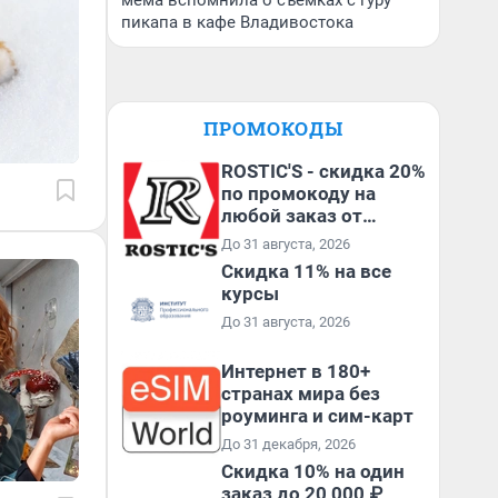
мема вспомнила о съемках с гуру
пикапа в кафе Владивостока
ПРОМОКОДЫ
ROSTIC'S - скидка 20%
по промокоду на
любой заказ от
3199₽!
До 31 августа, 2026
Скидка 11% на все
курсы
До 31 августа, 2026
Интернет в 180+
странах мира без
роуминга и сим-карт
До 31 декабря, 2026
Скидка 10% на один
заказ до 20 000 ₽