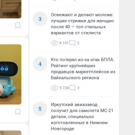
Освежают и делают моложе:
3
лучшие стрижки для женщин
после 40 — топ стильных
вариантов от стилиста
8 191
2
Кто потерял из-за атак БПЛА.
4
Рейтинг крупнейших
продавцов маркетплейсов из
Байкальского региона
5 728
3
Иркутский авиазавод
5
получит для самолета МС-21
детали, специально
изготовленные в Нижнем
Новгороде