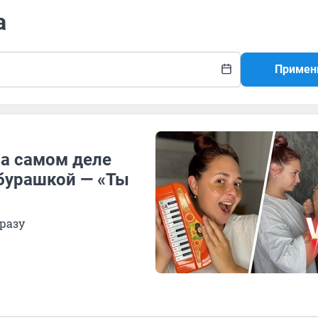
а
Примен
на самом деле
ебурашкой — «Ты
разу