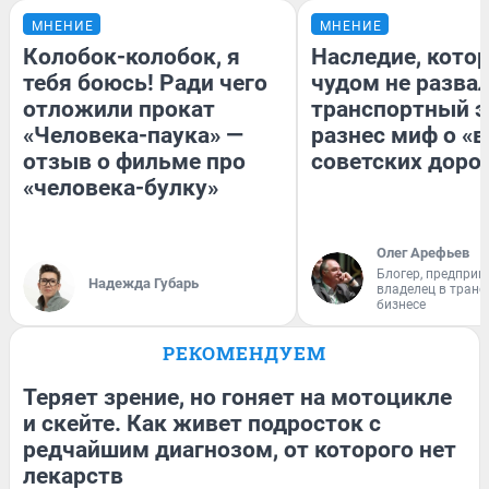
МНЕНИЕ
МНЕНИЕ
Колобок-колобок, я
Наследие, кото
тебя боюсь! Ради чего
чудом не разва
отложили прокат
транспортный э
«Человека-паука» —
разнес миф о «
отзыв о фильме про
советских доро
«человека-булку»
Олег Арефьев
Блогер, предприн
Надежда Губарь
владелец в тран
бизнесе
РЕКОМЕНДУЕМ
Теряет зрение, но гоняет на мотоцикле
и скейте. Как живет подросток с
редчайшим диагнозом, от которого нет
лекарств