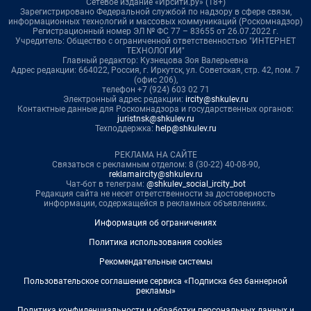
Сетевое издание «Ирсити.ру» (18+)
Зарегистрировано Федеральной службой по надзору в сфере связи,
информационных технологий и массовых коммуникаций (Роскомнадзор)
Регистрационный номер ЭЛ № ФС 77 – 83655 от 26.07.2022 г.
Учредитель: Общество с ограниченной ответственностью "ИНТЕРНЕТ
ТЕХНОЛОГИИ"
Главный редактор: Кузнецова Зоя Валерьевна
Адрес редакции: 664022, Россия, г. Иркутск, ул. Советская, стр. 42, пом. 7
(офис 206),
телефон +7 (924) 603 02 71
Электронный адрес редакции:
ircity@shkulev.ru
Контактные данные для Роскомнадзора и государственных органов:
juristnsk@shkulev.ru
Техподдержка:
help@shkulev.ru
РЕКЛАМА НА САЙТЕ
Связаться с рекламным отделом: 8 (30-22) 40-08-90,
reklamaircity@shkulev.ru
Чат-бот в телеграм:
@shkulev_social_ircity_bot
Редакция сайта не несет ответственности за достоверность
информации, содержащейся в рекламных объявлениях.
Информация об ограничениях
Политика использования cookies
Рекомендательные системы
Пользовательское соглашение сервиса «Подписка без баннерной
рекламы»
Политика конфиденциальности и обработки персональных данных и