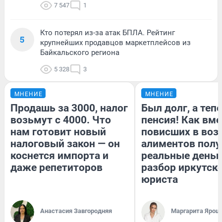
7 547
1
Кто потерял из-за атак БПЛА. Рейтинг
5
крупнейших продавцов маркетплейсов из
Байкальского региона
5 328
3
МНЕНИЕ
МНЕНИЕ
Продашь за 3000, налог
Был долг, а теп
возьмут с 4000. Что
пенсия! Как вм
нам готовит новый
повисших в воз
налоговый закон — он
алиментов полу
коснется импорта и
реальные деньг
даже репетиторов
разбор иркутск
юриста
Анастасия Завгородняя
Маргарита Ярош