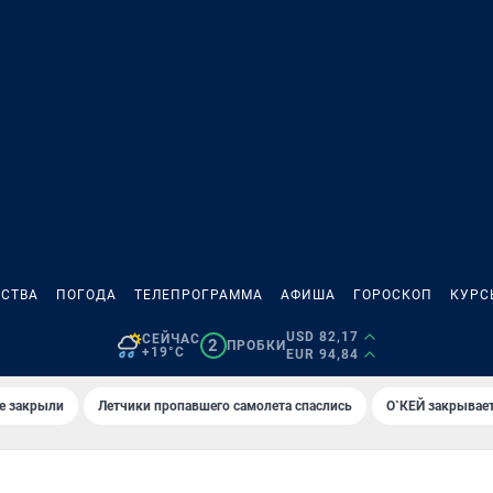
СТВА
ПОГОДА
ТЕЛЕПРОГРАММА
АФИША
ГОРОСКОП
КУРС
USD 82,17
СЕЙЧАС
2
ПРОБКИ
+19°C
EUR 94,84
е закрыли
Летчики пропавшего самолета спаслись
О`КЕЙ закрывает