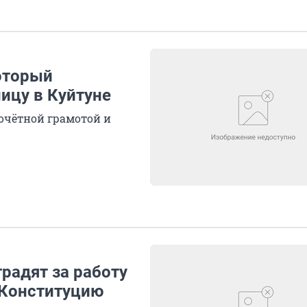
оторый
ицу в Куйтуне
очётной грамотой и
градят за работу
 Конституцию