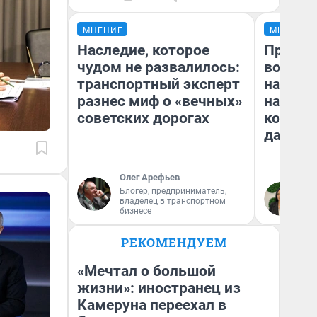
МНЕНИЕ
МНЕНИЕ
Наследие, которое
Продаш
чудом не развалилось:
возьмут
транспортный эксперт
нам го
разнес миф о «вечных»
налого
советских дорогах
коснет
даже р
Олег Арефьев
Блогер, предприниматель,
Ан
владелец в транспортном
бизнесе
РЕКОМЕНДУЕМ
«Мечтал о большой
жизни»: иностранец из
Камеруна переехал в