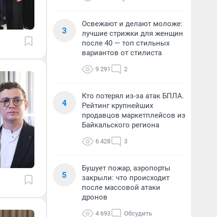
Освежают и делают моложе:
3
лучшие стрижки для женщин
после 40 — топ стильных
вариантов от стилиста
9 291
2
Кто потерял из-за атак БПЛА.
4
Рейтинг крупнейших
продавцов маркетплейсов из
Байкальского региона
6 428
3
Бушует пожар, аэропорты
5
закрыли: что происходит
после массовой атаки
дронов
4 693
Обсудить