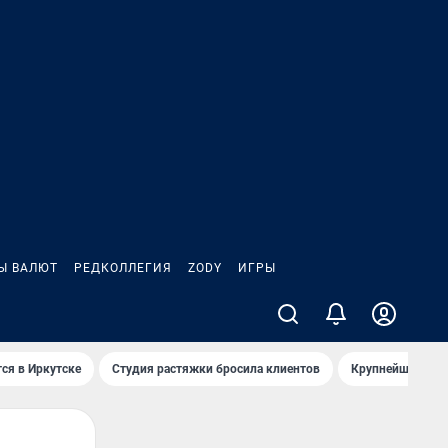
Ы ВАЛЮТ
РЕДКОЛЛЕГИЯ
ZODY
ИГРЫ
ся в Иркутске
Студия растяжки бросила клиентов
Крупнейшие про