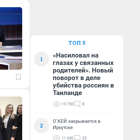
ТОП 5
«Насиловал на
1
глазах у связанных
родителей». Новый
поворот в деле
убийства россиян в
Таиланде
13 750
8
О`КЕЙ закрывается в
2
Иркутске
11 650
25