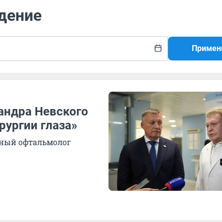
дение
Примен
андра Невского
рургии глаза»
тный офтальмолог