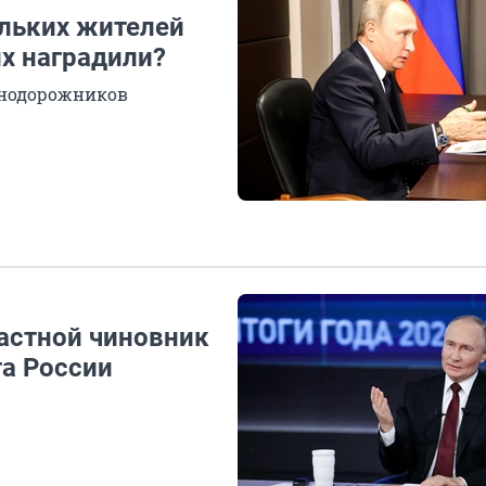
льких жителей
их наградили?
знодорожников
ластной чиновник
та России