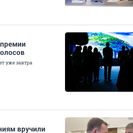
 премии
голосов
т уже завтра
ниям вручили