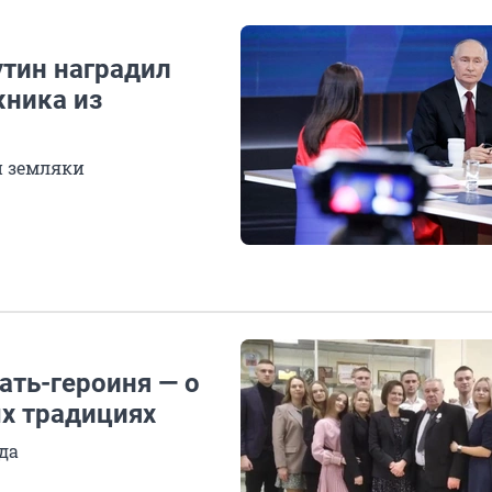
Путин наградил
жника из
и земляки
ать-героиня — о
ых традициях
ода