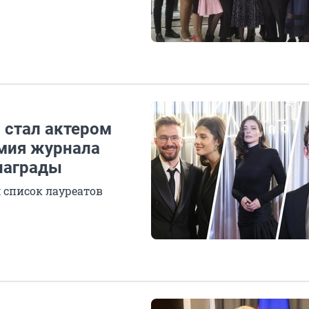
 стал актером
емия журнала
 награды
 список лауреатов