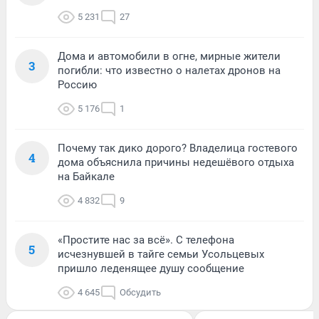
5 231
27
Дома и автомобили в огне, мирные жители
3
погибли: что известно о налетах дронов на
Россию
5 176
1
Почему так дико дорого? Владелица гостевого
4
дома объяснила причины недешёвого отдыха
на Байкале
4 832
9
«Простите нас за всё». С телефона
5
исчезнувшей в тайге семьи Усольцевых
пришло леденящее душу сообщение
4 645
Обсудить