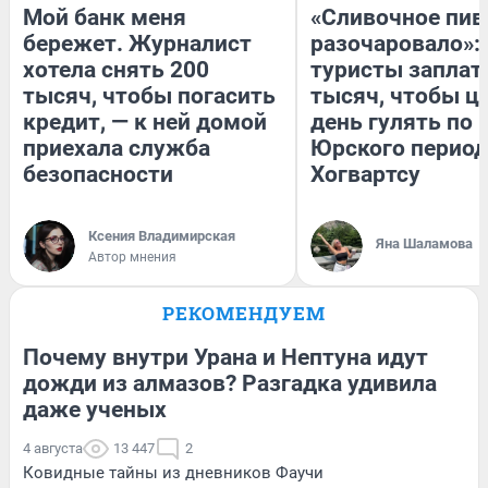
Мой банк меня
«Сливочное пив
бережет. Журналист
разочаровало»:
хотела снять 200
туристы заплат
тысяч, чтобы погасить
тысяч, чтобы ц
кредит, — к ней домой
день гулять по 
приехала служба
Юрского период
безопасности
Хогвартсу
Ксения Владимирская
Яна Шаламова
Автор мнения
РЕКОМЕНДУЕМ
Почему внутри Урана и Нептуна идут
дожди из алмазов? Разгадка удивила
даже ученых
4 августа
13 447
2
Ковидные тайны из дневников Фаучи