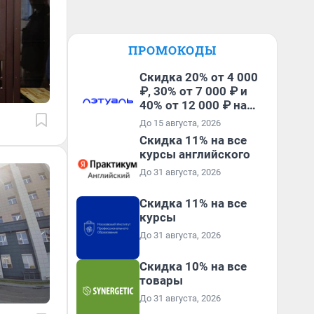
ПРОМОКОДЫ
Скидка 20% от 4 000
₽, 30% от 7 000 ₽ и
40% от 12 000 ₽ на
первый и все
До 15 августа, 2026
повторные заказы по
Скидка 11% на все
промокоду ТРЕНД
курсы английского
До 31 августа, 2026
Скидка 11% на все
курсы
До 31 августа, 2026
Скидка 10% на все
товары
До 31 августа, 2026