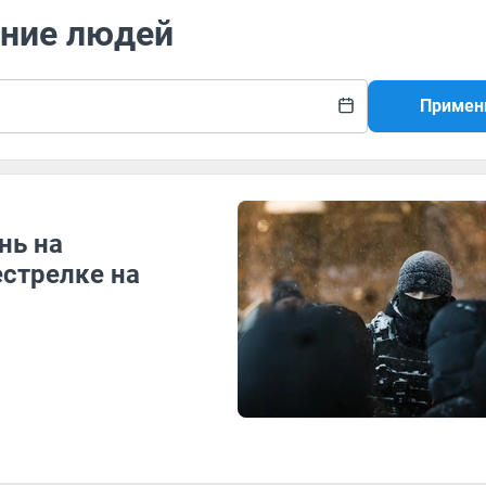
ение людей
Примен
нь на
естрелке на