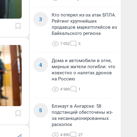
Кто потерял из-за атак БПЛА.
3
Рейтинг крупнейших
продавцов маркетплейсов из
Байкальского региона
7 052
3
Дома и автомобили в огне,
4
мирные жители погибли: что
известно о налетах дронов
на Россию
4 989
1
Блэкаут в Ангарске: 58
5
подстанций обесточены из-
за несанкционированных
раскопок
4 890
27