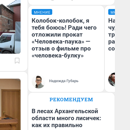
МНЕНИЕ
МНЕНИЕ
Колобок-колобок, я
Наслед
тебя боюсь! Ради чего
чудом 
отложили прокат
трансп
«Человека-паука» —
разнес
отзыв о фильме про
советс
«человека-булку»
Ол
Бл
Надежда Губарь
вл
би
РЕКОМЕНДУЕМ
В лесах Архангельской
области много лисичек:
как их правильно