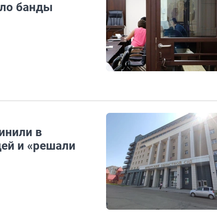
ело банды
инили в
ей и «решали