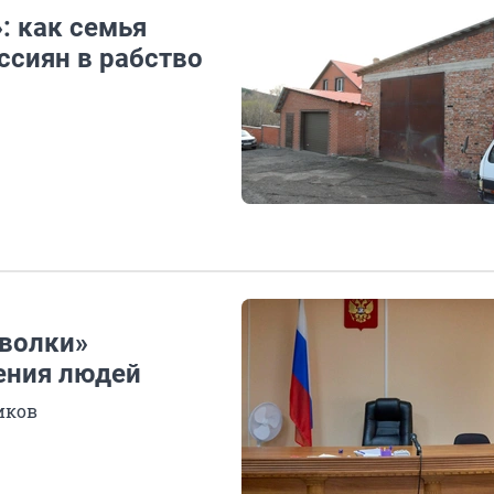
: как семья
ссиян в рабство
 волки»
ения людей
иков