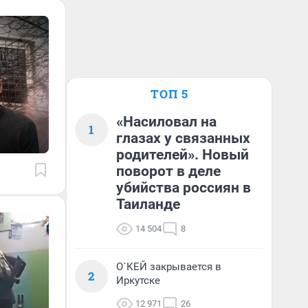
ТОП 5
«Насиловал на
1
глазах у связанных
родителей». Новый
поворот в деле
убийства россиян в
Таиланде
14 504
8
О`КЕЙ закрывается в
2
Иркутске
12 971
26