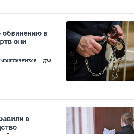
о обвинению в
ртв они
оумышленников — два
равили в
дство