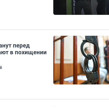
ы
анут перед
вают в похищении
ей