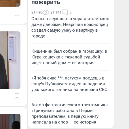
пожарить
21 час
21 141
6
Стены в зеркалах, а управлять можно
даже дверями. Незрячий красноярец
создал самую умную квартиру в
городе
Кишечник был собран в гармошку: в
Югре кошечка с тяжелой судьбой
ищет новый дом — ее история
«Я тебя счас ***, петухом поедешь в
зону!» Публикуем видео нападения
уральского гопника на ветерана СВО
Автор фантастического трехтомника
«Трилунье» работала в Перми
преподавателем, а первую книгу
написала на спор — ее история