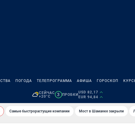
СТВА
ПОГОДА
ТЕЛЕПРОГРАММА
АФИША
ГОРОСКОП
КУРС
USD 82,17
СЕЙЧАС
3
ПРОБКИ
+20°C
EUR 94,84
Самые быстрорастущие компании
Мост в Шаманке закрыли