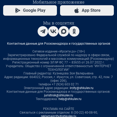
Мобильное приложение
Google Play
App Store
Мы в соцсетях
Контактные данные для Роскомнадзора и государственных органов
Сетевое издание «Ирсити.ру» (18+)
Зарегистрировано Федеральной службой по надзору в сфере связи,
информационных технологий и массовых коммуникаций (Роскомнадзор)
Регистрационный номер ЭЛ № ФС 77 – 83655 от 26.07.2022 г.
Учредитель: Общество с ограниченной ответственностью "ИНТЕРНЕТ
ТЕХНОЛОГИИ"
Главный редактор: Кузнецова Зоя Валерьевна
Адрес редакции: 664022, Россия, г. Иркутск, ул. Советская, стр. 42, пом. 7
(офис 206),
телефон +7 (924) 603 02 71
Электронный адрес редакции:
ircity@shkulev.ru
Контактные данные для Роскомнадзора и государственных органов:
juristnsk@shkulev.ru
Техподдержка:
help@shkulev.ru
РЕКЛАМА НА САЙТЕ
Связаться с рекламным отделом: 8 (30-22) 40-08-90,
reklamaircity@shkulev.ru