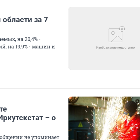
 области за 7
емых, на 20,4% -
, на 19,9% - машин и
те
Иркутскстат – о
ообщении не упоминает