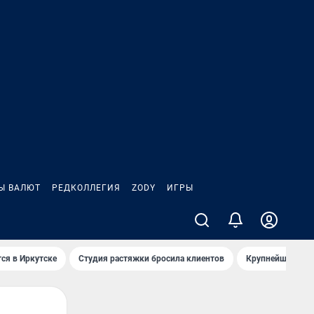
Ы ВАЛЮТ
РЕДКОЛЛЕГИЯ
ZODY
ИГРЫ
ся в Иркутске
Студия растяжки бросила клиентов
Крупнейшие про