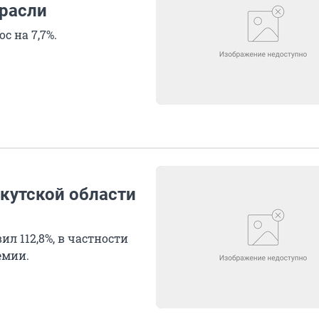
трасли
 на 7,7%.
кутской области
л 112,8%, в частности
емии.