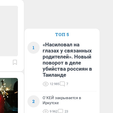
ТОП 5
«Насиловал на
1
глазах у связанных
родителей». Новый
поворот в деле
убийства россиян в
Таиланде
12 985
7
О`КЕЙ закрывается в
2
Иркутске
9 962
23