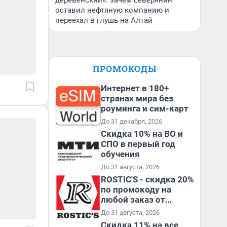
деревенский»: зачем северянин
оставил нефтяную компанию и
переехал в глушь на Алтай
ПРОМОКОДЫ
Интернет в 180+
странах мира без
роуминга и сим-карт
До 31 декабря, 2026
Скидка 10% на ВО и
СПО в первый год
обучения
До 31 августа, 2026
ROSTIC'S - скидка 20%
по промокоду на
любой заказ от
3199₽!
До 31 августа, 2026
Скидка 11% на все