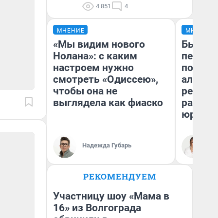
4 851
4
МНЕНИЕ
МНЕНИЕ
«Мы видим нового
Был дол
Нолана»: с каким
пенсия
настроем нужно
повисш
смотреть «Одиссею»,
алимен
чтобы она не
реальн
выглядела как фиаско
разбор
юриста
Надежда Губарь
Ма
РЕКОМЕНДУЕМ
Участницу шоу «Мама в
16» из Волгограда