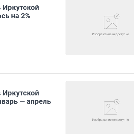
 Иркутской
ось на 2%
 Иркутской
нварь — апрель