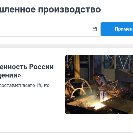
шленное производство
Примен
енность России
дении»
оставил всего 1%, но