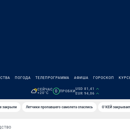
СТВА
ПОГОДА
ТЕЛЕПРОГРАММА
АФИША
ГОРОСКОП
КУРС
USD 81,41
СЕЙЧАС
0
ПРОБКИ
+20°C
EUR 94,06
е закрыли
Летчики пропавшего самолета спаслись
О`КЕЙ закрывает
ДСТВО