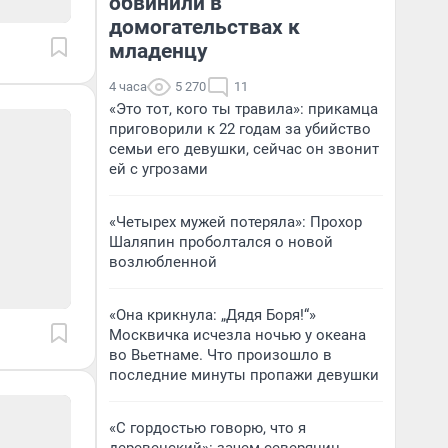
обвинили в
домогательствах к
младенцу
4 часа
5 270
11
«Это тот, кого ты травила»: прикамца
приговорили к 22 годам за убийство
семьи его девушки, сейчас он звонит
ей с угрозами
«Четырех мужей потеряла»: Прохор
Шаляпин проболтался о новой
возлюбленной
«Она крикнула: „Дядя Боря!“»
Москвичка исчезла ночью у океана
во Вьетнаме. Что произошло в
последние минуты пропажи девушки
«С гордостью говорю, что я