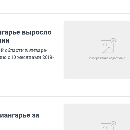
нгарье выросло
мии
й области в январе-
нию с 10 месяцами 2019-
иангарье за