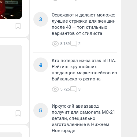
Освежают и делают моложе:
3
лучшие стрижки для женщин
после 40 — топ стильных
вариантов от стилиста
8 189
2
Кто потерял из-за атак БПЛА.
4
Рейтинг крупнейших
продавцов маркетплейсов из
Байкальского региона
5 725
3
Иркутский авиазавод
5
получит для самолета МС-21
детали, специально
изготовленные в Нижнем
Новгороде