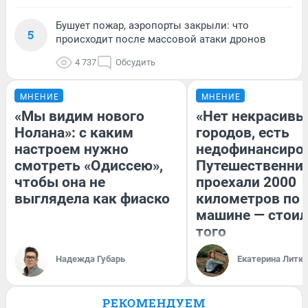
Бушует пожар, аэропорты закрыли: что
5
происходит после массовой атаки дронов
4 737
Обсудить
МНЕНИЕ
МНЕНИЕ
«Мы видим нового
«Нет некрасивы
Нолана»: с каким
городов, есть
настроем нужно
недофинансиро
смотреть «Одиссею»,
Путешественни
чтобы она не
проехали 2000
выглядела как фиаско
километров по 
машине — стоил
того
Надежда Губарь
Екатерина Литк
РЕКОМЕНДУЕМ