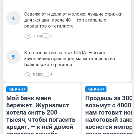
Освежают и делают моложе: лучшие стрижки
4
для женщин после 40 — топ стильных
вариантов от стилиста
8 064
2
Кто потерял из-за атак БПЛА. Рейтинг
5
крупнейших продавцов маркетплейсов из
Байкальского региона
5 652
3
МНЕНИЕ
МНЕНИЕ
Мой банк меня
Продашь за 3000
бережет. Журналист
возьмут с 4000.
хотела снять 200
нам готовит но
тысяч, чтобы погасить
налоговый зако
кредит, — к ней домой
коснется импор
приехала служба
даже репетитор