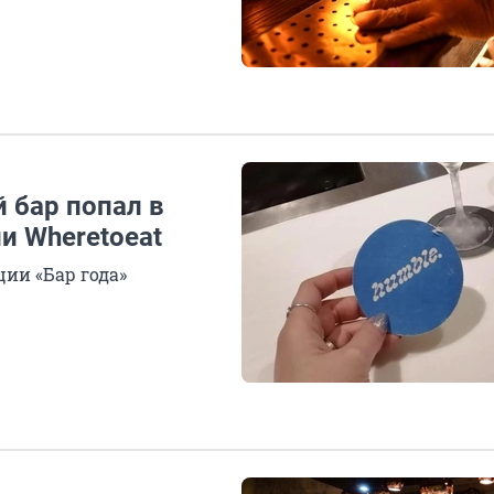
 бар попал в
и Wheretoeat
ции «Бар года»