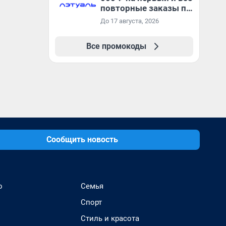
повторные заказы по
промокоду МОМЕНТ
До 17 августа, 2026
Все промокоды
Сообщить новость
о
Семья
Спорт
Стиль и красота