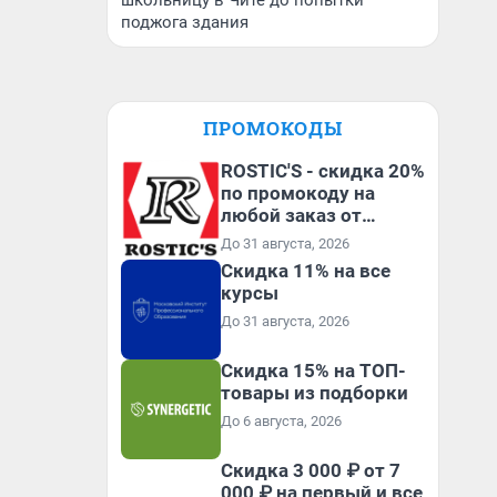
школьницу в Чите до попытки
поджога здания
ПРОМОКОДЫ
ROSTIC'S - скидка 20%
по промокоду на
любой заказ от
3199₽!
До 31 августа, 2026
Скидка 11% на все
курсы
До 31 августа, 2026
Скидка 15% на ТОП-
товары из подборки
До 6 августа, 2026
Скидка 3 000 ₽ от 7
000 ₽ на первый и все