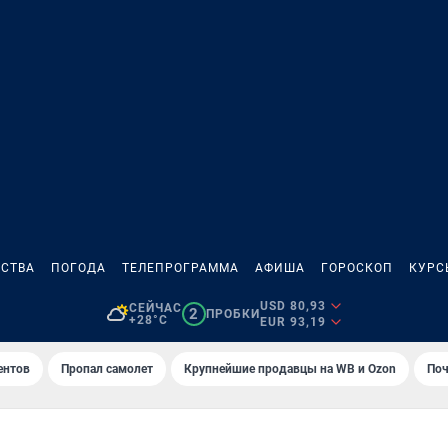
СТВА
ПОГОДА
ТЕЛЕПРОГРАММА
АФИША
ГОРОСКОП
КУРС
USD 80,93
СЕЙЧАС
2
ПРОБКИ
+28°C
EUR 93,19
ентов
Пропал самолет
Крупнейшие продавцы на WB и Ozon
Поч