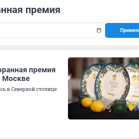
анная премия
Примен
оранная премия
в Москве
сь в Северной столице