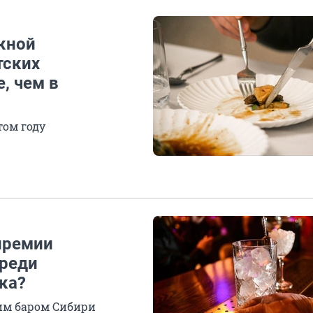
жной
тских
, чем в
том году
премии
среди
ка?
им баром Сибири