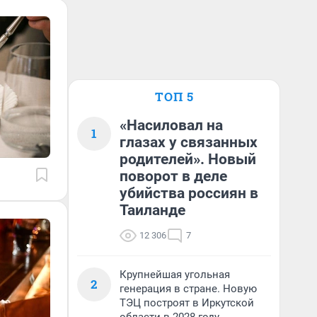
ТОП 5
«Насиловал на
1
глазах у связанных
родителей». Новый
поворот в деле
убийства россиян в
Таиланде
12 306
7
Крупнейшая угольная
2
генерация в стране. Новую
ТЭЦ построят в Иркутской