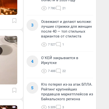
области в 2028 году
7 780
21
Освежают и делают моложе:
3
лучшие стрижки для женщин
после 40 — топ стильных
вариантов от стилиста
7 527
1
О`КЕЙ закрывается в
4
Иркутске
7 488
22
Кто потерял из-за атак БПЛА.
5
Рейтинг крупнейших
продавцов маркетплейсов из
Байкальского региона
5 309
3