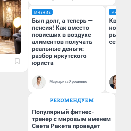
МНЕНИЕ
МНЕНИЕ
Был долг, а теперь —
Кварти
пенсия! Как вместо
но деш
повисших в воздухе
рынок 
алиментов получать
сейчас
реальные деньги:
разбор иркутского
юриста
Ек
Маргарита Ярошенко
ди
не
РЕКОМЕНДУЕМ
Популярный фитнес-
тренер с мировым именем
Света Ракета проведет