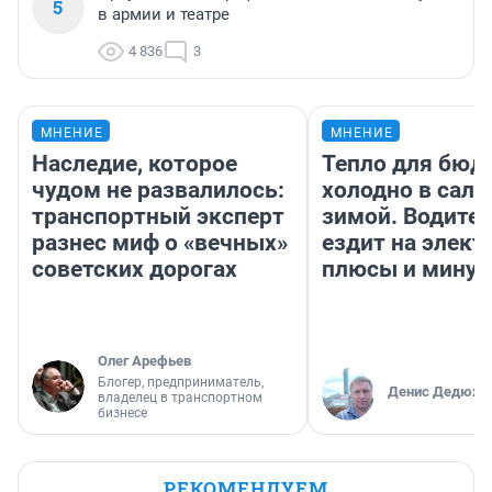
5
в армии и театре
4 836
3
МНЕНИЕ
МНЕНИЕ
Наследие, которое
Тепло для бюд
чудом не развалилось:
холодно в сало
транспортный эксперт
зимой. Водител
разнес миф о «вечных»
ездит на элект
советских дорогах
плюсы и мину
Олег Арефьев
Блогер, предприниматель,
Денис Дедюхи
владелец в транспортном
бизнесе
РЕКОМЕНДУЕМ